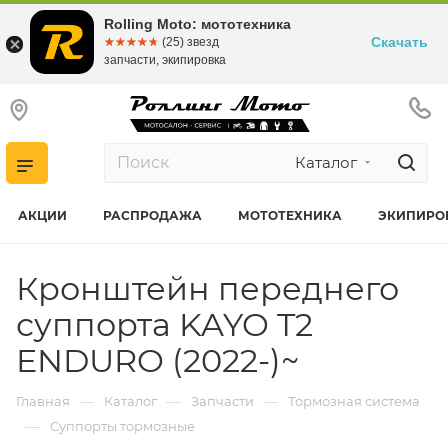
Rolling Moto: мототехника
Скачать
☆☆☆☆☆
★★★★★
(25) звезд
запчасти, экипировка
Каталог
АКЦИИ
РАСПРОДАЖА
МОТОТЕХНИКА
ЭКИПИРО
Кронштейн переднего
суппорта KAYO T2
ENDURO (2022-)~
—
—
—
Главная
Каталог
Запчасти
Тормозная система
—
Суппорты тормозные