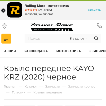
Rolling Moto: мототехника
Скачать
☆☆☆☆☆
★★★★★
(25) звезд
запчасти, экипировка
Каталог
АКЦИИ
РАСПРОДАЖА
МОТОТЕХНИКА
ЭКИПИРО
Крыло переднее KAYO
KRZ (2020) черное
—
—
—
Главная
Каталог
Запчасти
Запчасти корпус
—
—
Пластик
Крылья передние