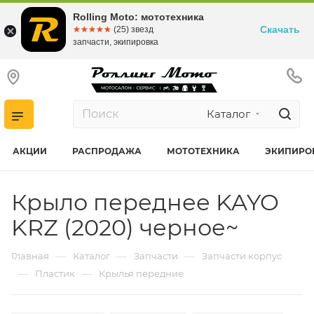
Rolling Moto: мототехника
Скачать
☆☆☆☆☆
★★★★★
(25) звезд
запчасти, экипировка
Каталог
АКЦИИ
РАСПРОДАЖА
МОТОТЕХНИКА
ЭКИПИРО
Крыло переднее KAYO
KRZ (2020) черное~
—
—
—
Главная
Каталог
Запчасти
Запчасти корпус
—
—
Пластик
Крылья передние