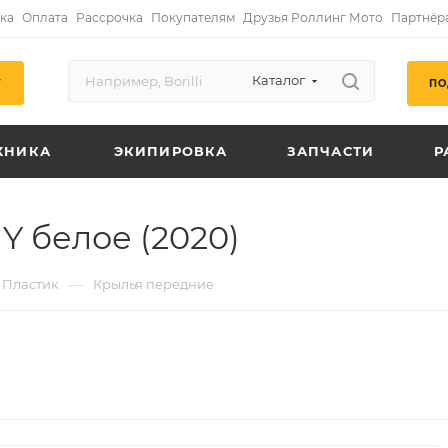
ка
Оплата
Рассрочка
Покупателям
Друзья Роллинг Мото
Партнёр
Каталог
ПО
Г
ХНИКА
ЭКИПИРОВКА
ЗАПЧАСТИ
Р
Y белое (2020)
—
Пластик
Крылья передние