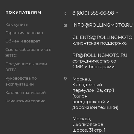
ПОКУПАТЕЛЯМ
8 (800) 555-66-98
Как купить
INFO@ROLLINGMOTO.RU
Гарантия на товар
CLIENTS@ROLLINGMOTO
Обмен и возврат
клиентская поддержка
Смена собственника в
PR@ROLLINGMOTO.RU
ЭПТС
сотрудничество со
Получение выписки
СМИ и блогерами
ЭПТС
Руководства по
Москва,
эксплуатации
Колодезный
переулок, 2а, стр.1
Каталоги запчастей
(салон
Клиентский сервис
внедорожной и
дорожной техники)
Москва,
Сколковское
шоссе, 31 стр. 1