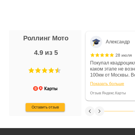
Роллинг Мото
Александр
4.9 из 5
28 июля
 в магазине чисто, цены везде
Покупал квадроцикл
огут. Не понравились условия
каком этапе не воз
предоплата и дают только на год)
100км от Москвы. Вс
ают что человек купит и
спидометре всегда 
Показать больше
некому.
постоянно были на 
Считаю, что это гов
Отзыв Яндекс.Карты
получения денег, ч
Оставить отзыв