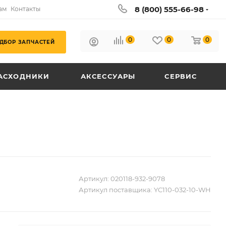
8 (800) 555-66-98
ам
Контакты
0
0
0
ДБОР ЗАПЧАСТЕЙ
АСХОДНИКИ
АКСЕССУАРЫ
СЕРВИС
Артикул:
020118-932-9078
Артикул поставщика:
YC110-032-10-WH