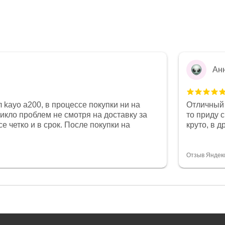
Ан
 kayo a200, в процессе покупки ни на
Отличный 
никло проблем не смотря на доставку за
то приду 
е четко и в срок. После покупки на
круто, в 
был 0, при этом представители магазина
все чеки 
связи и в итоге проблема была решена.
поставил
орит о небезразличии к клиенту после
спасибо о
Отзыв Яндек
то на сегодняшний день редкость.
объясняют