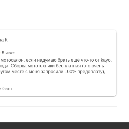
на К
5 июля
мотосалон, если надумаю брать ещё что-то от kayo,
сюда. Сборка мототехники бесплатная (это очень
другом месте с меня запросили 100% предоплату),
и документы выдали. Брала технику с ПТС, на учёт
а вообще без проблем. Менеджеру Юлии большое
тдельное, всегда на связи, очень детально всё
с.Карты
. 👍