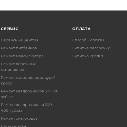
СЕРВИС
ОПЛАТА
Сервисные центры
Способы оплаты
Ремонт питбайков
Купить в рассрочку
Ремонт макси скутера
Купить в кредит
Ремонт дорожных
мотоциклов
Ремонт мотоциклов эндуро/
кросс
Ремонт квадроциклов 50 - 190
куб.см
Ремонт квадроциклов 200 -
400 куб.см
Ремонт снегоходов
Шиномонтаж