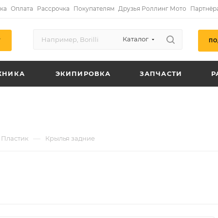
ка
Оплата
Рассрочка
Покупателям
Друзья Роллинг Мото
Партнёр
Каталог
ПО
Г
ХНИКА
ЭКИПИРОВКА
ЗАПЧАСТИ
Р
—
Пластик
Крылья задние