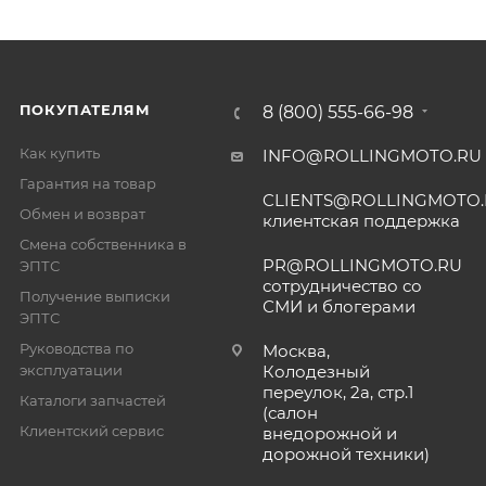
ПОКУПАТЕЛЯМ
8 (800) 555-66-98
Как купить
INFO@ROLLINGMOTO.RU
Гарантия на товар
CLIENTS@ROLLINGMOTO
Обмен и возврат
клиентская поддержка
Смена собственника в
PR@ROLLINGMOTO.RU
ЭПТС
сотрудничество со
Получение выписки
СМИ и блогерами
ЭПТС
Руководства по
Москва,
эксплуатации
Колодезный
переулок, 2а, стр.1
Каталоги запчастей
(салон
Клиентский сервис
внедорожной и
дорожной техники)