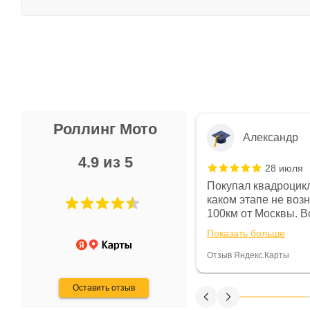
Роллинг Мото
Александр
4.9 из 5
28 июля
 в магазине чисто, цены везде
Покупал квадроцикл
огут. Не понравились условия
каком этапе не воз
предоплата и дают только на год)
100км от Москвы. Вс
ают что человек купит и
спидометре всегда 
Показать больше
некому.
постоянно были на 
Считаю, что это гов
Отзыв Яндекс.Карты
получения денег, ч
Оставить отзыв