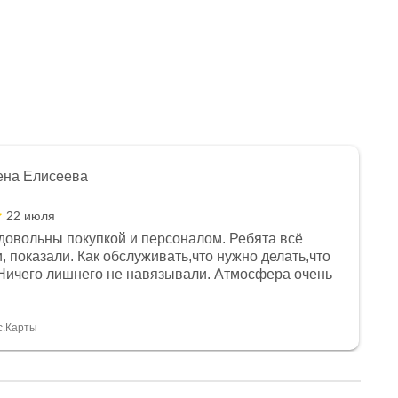
ена Елисеева
22 июля
довольны покупкой и персоналом. Ребята всё
, показали. Как обслуживать,что нужно делать,что
Ничего лишнего не навязывали. Атмосфера очень
я, помогли с доставкой. Сам аппарат так же
 устроил нас, нашли именно то, что хотел P. S
спасибо Дмитрию, за клиентоориентированность и
с.Карты