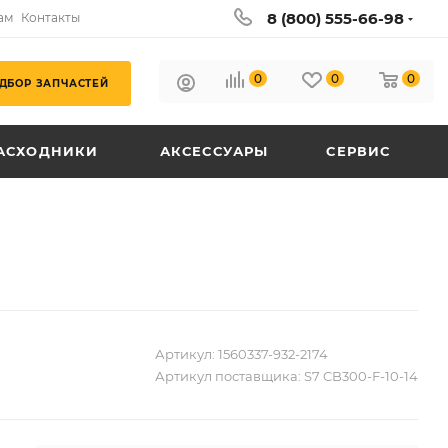
8 (800) 555-66-98
ам
Контакты
0
0
0
ДБОР ЗАПЧАСТЕЙ
АСХОДНИКИ
АКСЕССУАРЫ
СЕРВИС
Артикул:
1560337-932-2174
Артикул поставщика:
S7 CB300-F-10-14