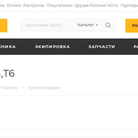
ка
Оплата
Рассрочка
Покупателям
Друзья Роллинг Мото
Партнёр
Каталог
ПО
Г
ХНИКА
ЭКИПИРОВКА
ЗАПЧАСТИ
Р
,Т6
—
Пластик
Крылья задние