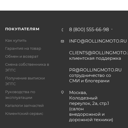
ПОКУПАТЕЛЯМ
8 (800) 555-66-98
Как купить
INFO@ROLLINGMOTO.RU
Гарантия на товар
CLIENTS@ROLLINGMOTO
Обмен и возврат
клиентская поддержка
Смена собственника в
PR@ROLLINGMOTO.RU
ЭПТС
сотрудничество со
Получение выписки
СМИ и блогерами
ЭПТС
Руководства по
Москва,
эксплуатации
Колодезный
переулок, 2а, стр.1
Каталоги запчастей
(салон
Клиентский сервис
внедорожной и
дорожной техники)