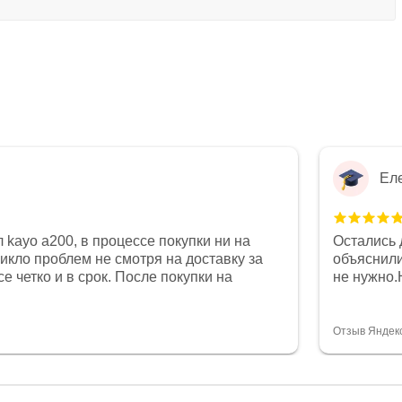
Ел
 kayo a200, в процессе покупки ни на
Остались 
никло проблем не смотря на доставку за
объяснили
е четко и в срок. После покупки на
не нужно.
был 0, при этом представители магазина
комфортна
связи и в итоге проблема была решена.
полностью
орит о небезразличии к клиенту после
огромное 
Отзыв Яндек
то на сегодняшний день редкость.
терпение