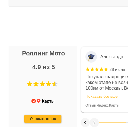
Роллинг Мото
Александр
4.9 из 5
28 июля
 в магазине чисто, цены везде
Покупал квадроцикл
огут. Не понравились условия
каком этапе не воз
предоплата и дают только на год)
100км от Москвы. Вс
ают что человек купит и
спидометре всегда 
Показать больше
некому.
постоянно были на 
Считаю, что это гов
Отзыв Яндекс.Карты
получения денег, ч
Оставить отзыв