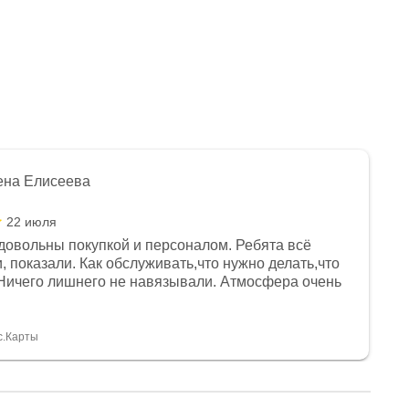
ена Елисеева
22 июля
довольны покупкой и персоналом. Ребята всё
, показали. Как обслуживать,что нужно делать,что
Ничего лишнего не навязывали. Атмосфера очень
я, помогли с доставкой. Сам аппарат так же
 устроил нас, нашли именно то, что хотел P. S
спасибо Дмитрию, за клиентоориентированность и
с.Карты