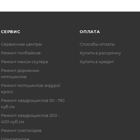
СЕРВИС
ОПЛАТА
Сервисные центры
Способы оплаты
Ремонт питбайков
Купить в рассрочку
Ремонт макси скутера
Купить в кредит
Ремонт дорожных
мотоциклов
Ремонт мотоциклов эндуро/
кросс
Ремонт квадроциклов 50 - 190
куб.см
Ремонт квадроциклов 200 -
400 куб.см
Ремонт снегоходов
Шиномонтаж