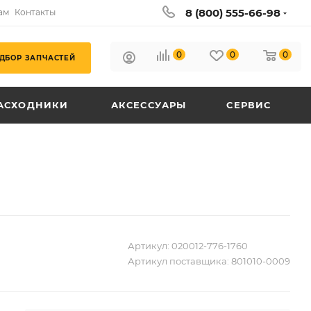
8 (800) 555-66-98
ам
Контакты
0
0
0
ДБОР ЗАПЧАСТЕЙ
АСХОДНИКИ
АКСЕССУАРЫ
СЕРВИС
Артикул:
020012-776-1760
Артикул поставщика:
801010-0009