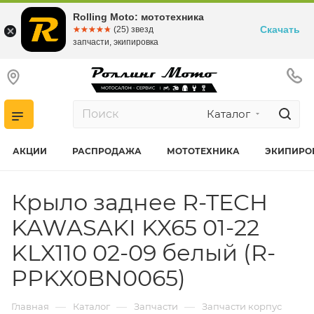
Rolling Moto: мототехника
Скачать
☆☆☆☆☆
★★★★★
(25) звезд
запчасти, экипировка
Каталог
АКЦИИ
РАСПРОДАЖА
МОТОТЕХНИКА
ЭКИПИРО
Крыло заднее R-TECH
KAWASAKI KX65 01-22
KLX110 02-09 белый (R-
PPKX0BN0065)
—
—
—
Главная
Каталог
Запчасти
Запчасти корпус