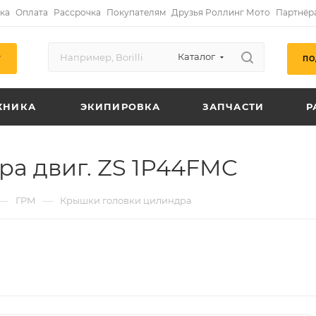
ка
Оплата
Рассрочка
Покупателям
Друзья Роллинг Мото
Партнёр
Каталог
ПО
Г
ХНИКА
ЭКИПИРОВКА
ЗАПЧАСТИ
Р
а двиг. ZS 1P44FMC
—
—
ГРМ
Крышки головки цилиндра