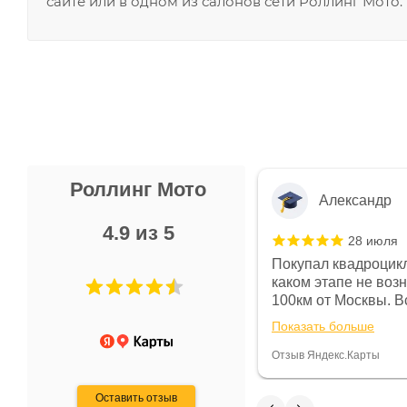
сайте или в одном из салонов сети Роллинг Мото.
Роллинг Мото
Александр
4.9 из 5
28 июля
 в магазине чисто, цены везде
Покупал квадроцикл
огут. Не понравились условия
каком этапе не воз
предоплата и дают только на год)
100км от Москвы. Вс
ают что человек купит и
спидометре всегда 
Показать больше
некому.
постоянно были на 
Считаю, что это гов
Отзыв Яндекс.Карты
получения денег, ч
Оставить отзыв