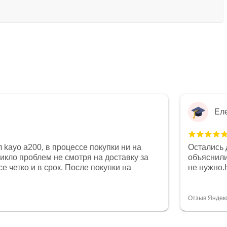
Ел
 kayo a200, в процессе покупки ни на
Остались 
никло проблем не смотря на доставку за
объяснили
е четко и в срок. После покупки на
не нужно.
был 0, при этом представители магазина
комфортна
связи и в итоге проблема была решена.
полностью
орит о небезразличии к клиенту после
огромное 
Отзыв Яндек
то на сегодняшний день редкость.
терпение