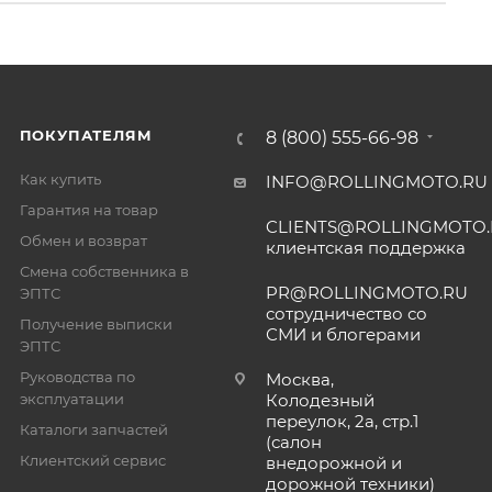
ПОКУПАТЕЛЯМ
8 (800) 555-66-98
Как купить
INFO@ROLLINGMOTO.RU
Гарантия на товар
CLIENTS@ROLLINGMOTO
Обмен и возврат
клиентская поддержка
Смена собственника в
PR@ROLLINGMOTO.RU
ЭПТС
сотрудничество со
Получение выписки
СМИ и блогерами
ЭПТС
Руководства по
Москва,
эксплуатации
Колодезный
переулок, 2а, стр.1
Каталоги запчастей
(салон
Клиентский сервис
внедорожной и
дорожной техники)