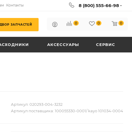
8 (800) 555-66-98
ам
Контакты
0
0
0
ДБОР ЗАПЧАСТЕЙ
АСХОДНИКИ
АКСЕССУАРЫ
СЕРВИС
Артикул:
020293-004-3232
Артикул поставщика:
100055330-0001/ kayo 101034-0004