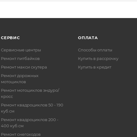
СЕРВИС
ОПЛАТА
Сервисные центры
Способы оплаты
Ремонт питбайков
Купить в рассрочку
Ремонт макси скутера
Купить в кредит
Ремонт дорожных
мотоциклов
Ремонт мотоциклов эндуро/
кросс
Ремонт квадроциклов 50 - 190
куб.см
Ремонт квадроциклов 200 -
400 куб.см
Ремонт снегоходов