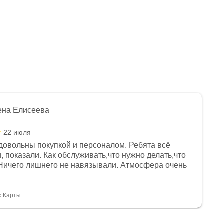
ена Елисеева
22 июля
довольны покупкой и персоналом. Ребята всё
, показали. Как обслуживать,что нужно делать,что
Ничего лишнего не навязывали. Атмосфера очень
я, помогли с доставкой. Сам аппарат так же
 устроил нас, нашли именно то, что хотел P. S
спасибо Дмитрию, за клиентоориентированность и
с.Карты