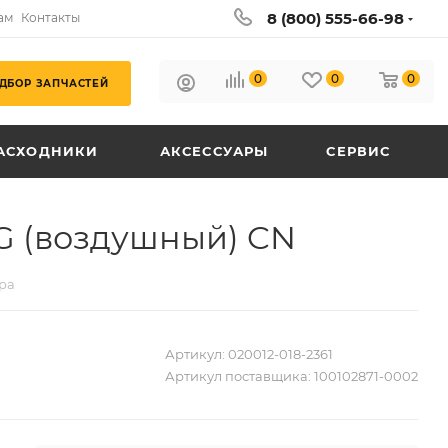
8 (800) 555-66-98
ам
Контакты
0
0
0
ДБОР ЗАПЧАСТЕЙ
АСХОДНИКИ
АКСЕССУАРЫ
СЕРВИС
G (воздушный) CN
ра
Артикул:
020012-018-2361
Артикул поставщика:
100102871-0002