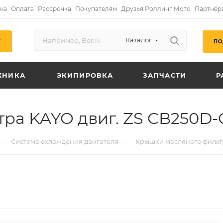
ка
Оплата
Рассрочка
Покупателям
Друзья Роллинг Мото
Партнёр
Каталог
ПО
Г
ХНИКА
ЭКИПИРОВКА
ЗАПЧАСТИ
Р
ра KAYO двиг. ZS CB250D-
—
—
Система охлаждения двигателя
Крышки масляного фильт