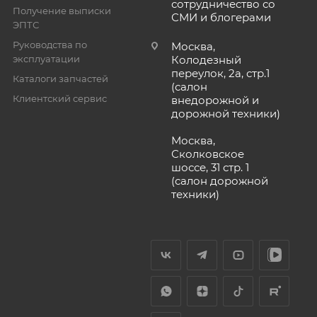
сотрудничество со
Получение выписки
СМИ и блогерами
ЭПТС
Руководства по
Москва,
эксплуатации
Колодезный
переулок, 2а, стр.1
Каталоги запчастей
(салон
Клиентский сервис
внедорожной и
дорожной техники)
Москва,
Сколковское
шоссе, 31 стр. 1
(салон дорожной
техники)