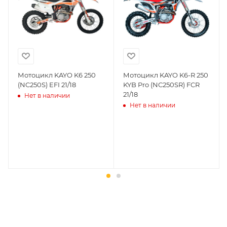
размещены общие сведения по
решению возможных гарантийных
случаев и образцы необходимых для
заполнения документов. Обращаем
Ваше внимание на то, что конкретные
гарантийные обязательства на
Мотоцикл KAYO K6 250
Мотоцикл KAYO K6-R 250
(NC250S) EFI 21/18
KYB Pro (NC250SR) FCR
приобретаемую технику подробно
21/18
Нет в наличии
изложены в Руководстве по
Нет в наличии
эксплуатации (сервисной книжке), там
же находится гарантийный талон.
Одной из важных составляющих работы
нашего салона и интернет-магазина
является то, что продаваемые товары
сертифицированы и обеспечены
фирменной гарантией фирм-
производителей.