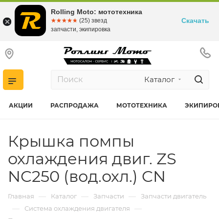
Rolling Moto: мототехника
Скачать
☆☆☆☆☆
★★★★★
(25) звезд
запчасти, экипировка
Каталог
АКЦИИ
РАСПРОДАЖА
МОТОТЕХНИКА
ЭКИПИРО
Крышка помпы
охлаждения двиг. ZS
NC250 (вод.охл.) CN
—
—
—
Главная
Каталог
Запчасти
Запчасти двигатель
—
—
Система охлаждения двигателя