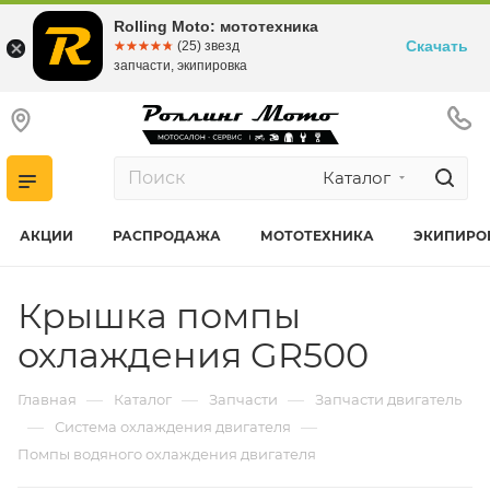
Rolling Moto: мототехника
Скачать
☆☆☆☆☆
★★★★★
(25) звезд
запчасти, экипировка
Каталог
АКЦИИ
РАСПРОДАЖА
МОТОТЕХНИКА
ЭКИПИРО
Крышка помпы
охлаждения GR500
—
—
—
Главная
Каталог
Запчасти
Запчасти двигатель
—
—
Система охлаждения двигателя
Помпы водяного охлаждения двигателя