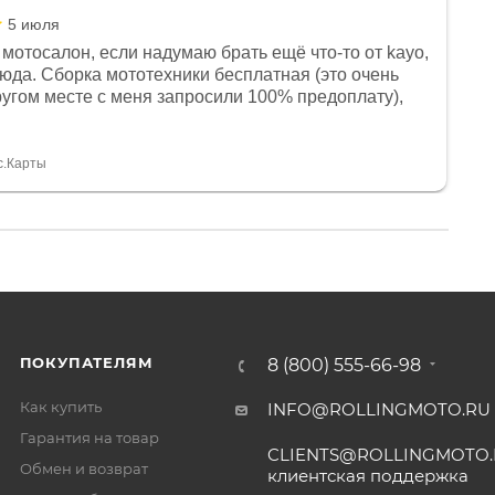
5 июля
мотосалон, если надумаю брать ещё что-то от kayo,
сюда. Сборка мототехники бесплатная (это очень
другом месте с меня запросили 100% предоплату),
и документы выдали. Брала технику с ПТС, на учёт
а вообще без проблем. Менеджеру Юлии большое
тдельное, всегда на связи, очень детально всё
с.Карты
. 👍
ПОКУПАТЕЛЯМ
8 (800) 555-66-98
Как купить
INFO@ROLLINGMOTO.RU
Гарантия на товар
CLIENTS@ROLLINGMOTO
Обмен и возврат
клиентская поддержка