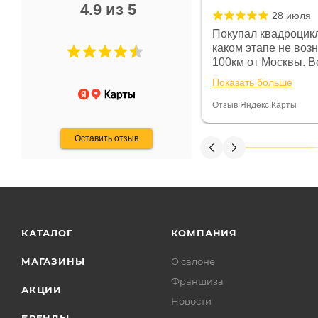
4.9 из 5
28 июля
 в магазине чисто, цены везде
Покупал квадроцикл
огут. Не понравились условия
каком этапе не воз
предоплата и дают только на год)
100км от Москвы. Вс
ают что человек купит и
спидометре всегда 
Показать больше
некому.
постоянно были на 
Считаю, что это гов
Отзыв Яндекс.Карты
получения денег, ч
Оставить отзыв
КАТАЛОГ
КОМПАНИЯ
МАГАЗИНЫ
О салоне
Франшиза
АКЦИИ
Новости
БРЕНДЫ