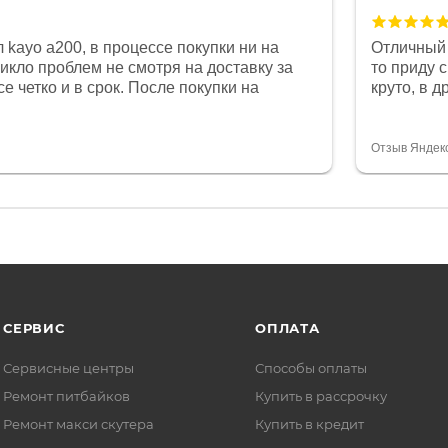
 kayo a200, в процессе покупки ни на
Отличный 
никло проблем не смотря на доставку за
то приду 
е четко и в срок. После покупки на
круто, в 
был 0, при этом представители магазина
все чеки 
связи и в итоге проблема была решена.
поставил
орит о небезразличии к клиенту после
спасибо о
Отзыв Яндек
то на сегодняшний день редкость.
объясняют
СЕРВИС
ОПЛАТА
Сервисные центры
Способы оплаты
Ремонт питбайков
Купить в рассрочку
Ремонт макси скутера
Купить в кредит