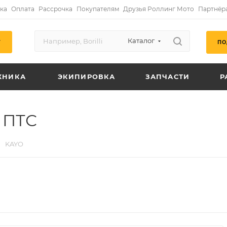
ка
Оплата
Рассрочка
Покупателям
Друзья Роллинг Мото
Партнёр
Каталог
ПО
Г
ХНИКА
ЭКИПИРОВКА
ЗАПЧАСТИ
Р
 ПТС
KAYO