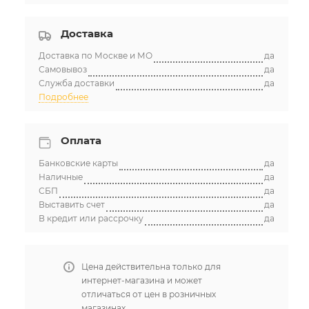
Доставка
Доставка по Москве и МО
да
Самовывоз
да
Видео
Служба доставки
да
Подробнее
Оплата
Банковские карты
да
Наличные
да
СБП
да
Выставить счет
да
В кредит или рассрочку
да
Цена действительна только для
ГАРАНТИЯ
ДОКУМЕНТЫ
интернет-магазина и может
отличаться от цен в розничных
магазинах