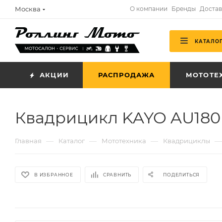
Москва
О компании
Бренды
Достав
КАТАЛО
АКЦИИ
РАСПРОДАЖА
МОТОТЕ
Квадрицикл KAYO AU180
—
—
—
—
Главная
Каталог
Мототехника
Квадрициклы
В ИЗБРАННОЕ
СРАВНИТЬ
ПОДЕЛИТЬСЯ