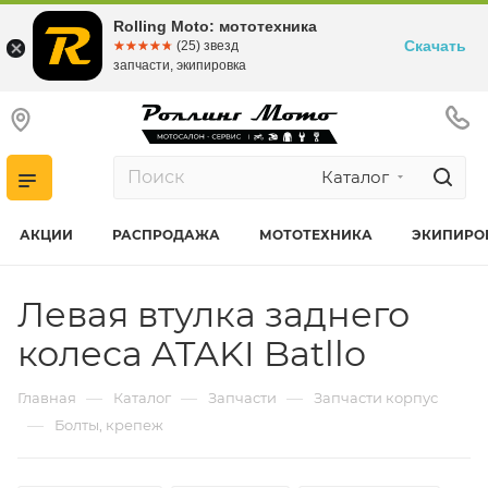
Rolling Moto: мототехника
Скачать
☆☆☆☆☆
★★★★★
(25) звезд
запчасти, экипировка
Каталог
АКЦИИ
РАСПРОДАЖА
МОТОТЕХНИКА
ЭКИПИРО
Левая втулка заднего
колеса ATAKI Batllo
—
—
—
Главная
Каталог
Запчасти
Запчасти корпус
—
Болты, крепеж