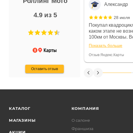
Роллинг Мото
Александр
4.9 из 5
28 июля
 в магазине чисто, цены везде
Покупал квадроцикл
огут. Не понравились условия
каком этапе не воз
предоплата и дают только на год)
100км от Москвы. Вс
ают что человек купит и
спидометре всегда 
Показать больше
некому.
постоянно были на 
Считаю, что это гов
Отзыв Яндекс.Карты
получения денег, ч
Оставить отзыв
КАТАЛОГ
КОМПАНИЯ
МАГАЗИНЫ
О салоне
Франшиза
АКЦИИ