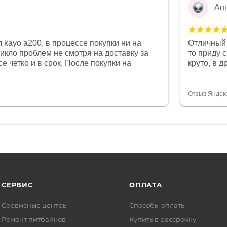
Ан
 kayo a200, в процессе покупки ни на
Отличный 
никло проблем не смотря на доставку за
то приду 
е четко и в срок. После покупки на
круто, в 
был 0, при этом представители магазина
все чеки 
связи и в итоге проблема была решена.
поставил
орит о небезразличии к клиенту после
спасибо о
Отзыв Яндек
то на сегодняшний день редкость.
объясняют
СЕРВИС
ОПЛАТА
Сервисные центры
Способы оплаты
Ремонт питбайков
Купить в рассрочку