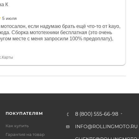
на К
5 июля
мотосалон, если надумаю брать ещё что-то от kayo,
сюда. Сборка мототехники бесплатная (это очень
другом месте с меня запросили 100% предоплату),
и документы выдали. Брала технику с ПТС, на учёт
а вообще без проблем. Менеджеру Юлии большое
тдельное, всегда на связи, очень детально всё
с.Карты
. 👍
ПОКУПАТЕЛЯМ
8 (800) 555-66-98
Как купить
INFO@ROLLINGMOTO.RU
Гарантия на товар