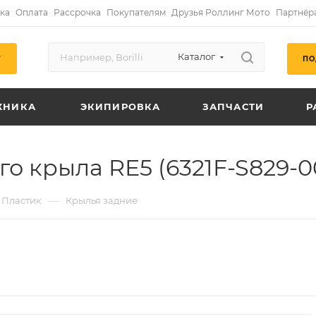
ка
Оплата
Рассрочка
Покупателям
Друзья Роллинг Мото
Партнёр
Каталог
ПО
Г
ХНИКА
ЭКИПИРОВКА
ЗАПЧАСТИ
Р
о крыла RE5 (6321F-S829-0
—
Пластик
Крылья задние