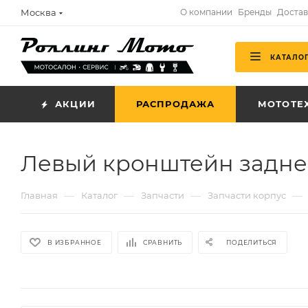
Москва
О компании
Бренды
Достав
КАТАЛО
АКЦИИ
РАСПРОДАЖА
МОТОТЕ
Левый кронштейн заднег
—
—
—
—
Главная
Каталог
Запчасти
Запчасти корпус
В ИЗБРАННОЕ
СРАВНИТЬ
ПОДЕЛИТЬСЯ