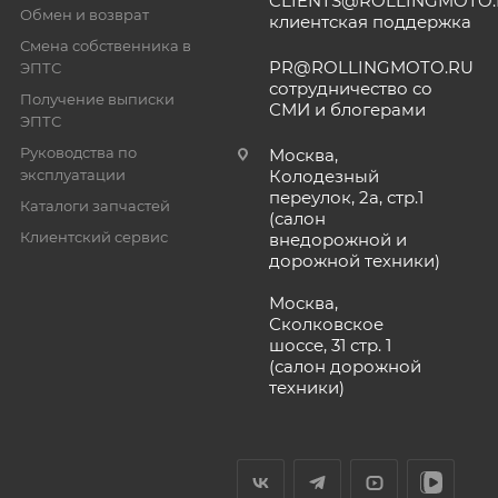
CLIENTS@ROLLINGMOTO
Обмен и возврат
клиентская поддержка
Смена собственника в
PR@ROLLINGMOTO.RU
ЭПТС
сотрудничество со
Получение выписки
СМИ и блогерами
ЭПТС
Руководства по
Москва,
эксплуатации
Колодезный
переулок, 2а, стр.1
Каталоги запчастей
(салон
Клиентский сервис
внедорожной и
дорожной техники)
Москва,
Сколковское
шоссе, 31 стр. 1
(салон дорожной
техники)