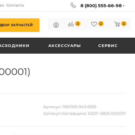
8 (800) 555-66-98
ам
Контакты
0
0
0
ДБОР ЗАПЧАСТЕЙ
АСХОДНИКИ
АКСЕССУАРЫ
СЕРВИС
00001)
Артикул:
1560555-943-6329
Артикул поставщика:
6321F-S829-000001