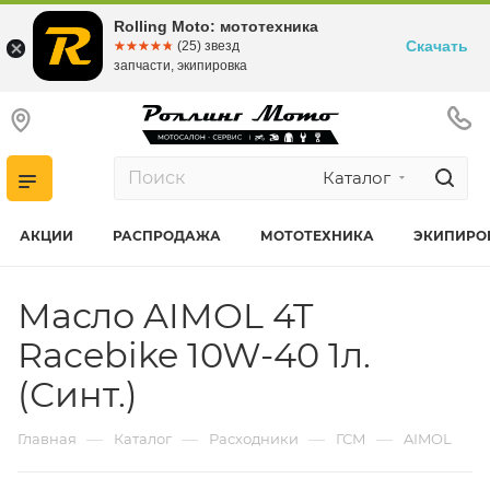
Rolling Moto: мототехника
Скачать
☆☆☆☆☆
★★★★★
(25) звезд
запчасти, экипировка
Каталог
АКЦИИ
РАСПРОДАЖА
МОТОТЕХНИКА
ЭКИПИРО
Масло AIMOL 4T
Racebike 10W-40 1л.
(Синт.)
—
—
—
—
Главная
Каталог
Расходники
ГСМ
AIMOL