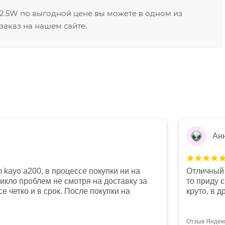
 2.5W по выгодной цене вы можете в одном из
заказ на нашем сайте.
Ан
 kayo a200, в процессе покупки ни на
Отличный 
никло проблем не смотря на доставку за
то приду 
е четко и в срок. После покупки на
круто, в 
был 0, при этом представители магазина
все чеки 
связи и в итоге проблема была решена.
поставил
орит о небезразличии к клиенту после
спасибо о
Отзыв Яндек