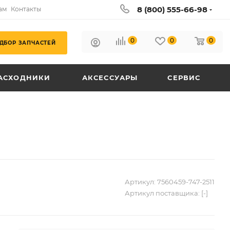
8 (800) 555-66-98
ам
Контакты
0
0
0
ДБОР ЗАПЧАСТЕЙ
АСХОДНИКИ
АКСЕССУАРЫ
СЕРВИС
Артикул:
7560459-747-2511
Артикул поставщика:
[-]