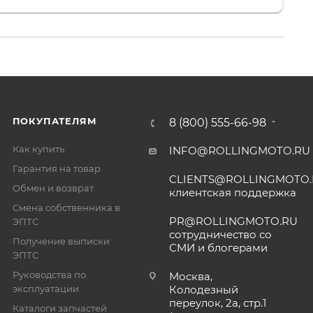
. 👍
ПОКУПАТЕЛЯМ
8 (800) 555-66-98
Как купить
INFO@ROLLINGMOTO.RU
Гарантия на товар
CLIENTS@ROLLINGMOTO
Обмен и возврат
клиентская поддержка
Смена собственника в
PR@ROLLINGMOTO.RU
ЭПТС
сотрудничество со
Получение выписки
СМИ и блогерами
ЭПТС
Руководства по
Москва,
эксплуатации
Колодезный
переулок, 2а, стр.1
Каталоги запчастей