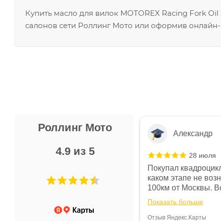
Купить масло для вилок MOTOREX Racing Fork Oil
салонов сети Роллинг Мото или оформив онлайн-
Роллинг Мото
Александр
4.9 из 5
28 июля
 в магазине чисто, цены везде
Покупал квадроцикл
огут. Не понравились условия
каком этапе не воз
предоплата и дают только на год)
100км от Москвы. Вс
ают что человек купит и
спидометре всегда 
Показать больше
некому.
постоянно были на 
Считаю, что это гов
Отзыв Яндекс.Карты