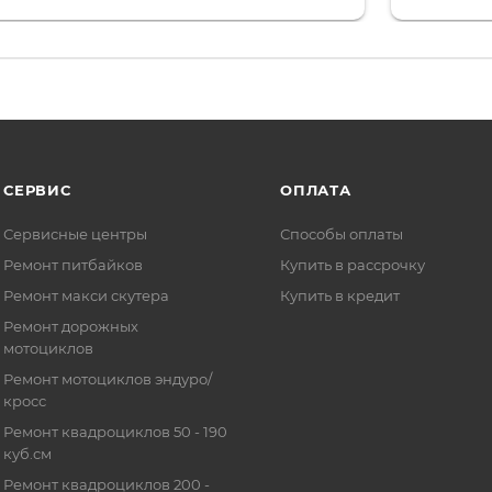
то на сегодняшний день редкость.
объясняют
СЕРВИС
ОПЛАТА
Сервисные центры
Способы оплаты
Ремонт питбайков
Купить в рассрочку
Ремонт макси скутера
Купить в кредит
Ремонт дорожных
мотоциклов
Ремонт мотоциклов эндуро/
кросс
Ремонт квадроциклов 50 - 190
куб.см
Ремонт квадроциклов 200 -