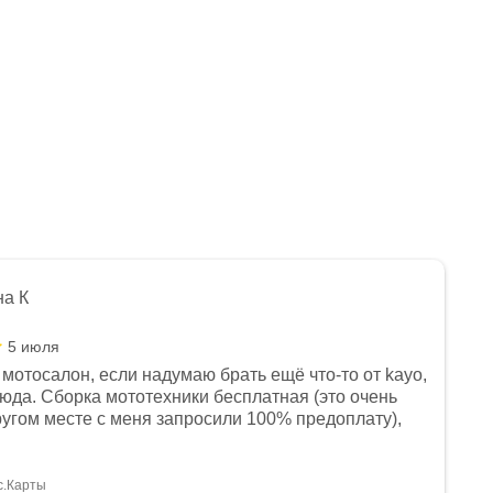
на К
5 июля
мотосалон, если надумаю брать ещё что-то от kayo,
сюда. Сборка мототехники бесплатная (это очень
другом месте с меня запросили 100% предоплату),
и документы выдали. Брала технику с ПТС, на учёт
а вообще без проблем. Менеджеру Юлии большое
тдельное, всегда на связи, очень детально всё
с.Карты