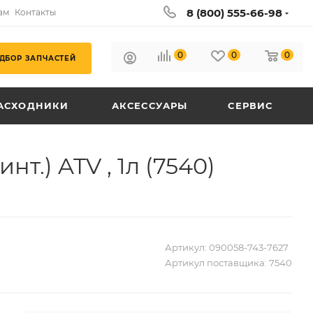
8 (800) 555-66-98
ам
Контакты
0
0
0
ДБОР ЗАПЧАСТЕЙ
АСХОДНИКИ
АКСЕССУАРЫ
СЕРВИС
т.) ATV , 1л (7540)
Артикул:
090058-743-7627
Артикул поставщика:
7540