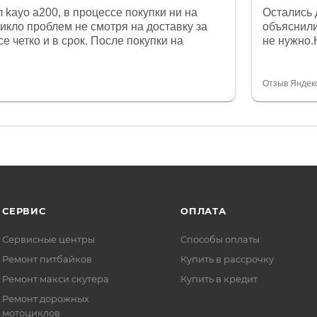
 kayo a200, в процессе покупки ни на
Остались 
никло проблем не смотря на доставку за
объяснили
е четко и в срок. После покупки на
не нужно.
был 0, при этом представители магазина
комфортна
связи и в итоге проблема была решена.
полностью
орит о небезразличии к клиенту после
огромное 
Отзыв Яндек
то на сегодняшний день редкость.
терпение
СЕРВИС
ОПЛАТА
Сервисные центры
Способы оплаты
Ремонт питбайков
Купить в рассрочку
Ремонт макси скутера
Купить в кредит
Ремонт дорожных
мотоциклов