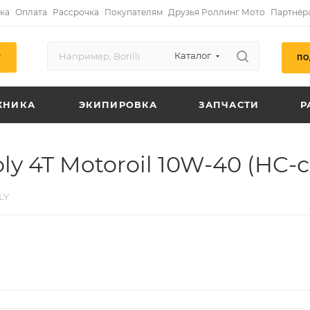
ка
Оплата
Рассрочка
Покупателям
Друзья Роллинг Мото
Партнёр
Каталог
ПО
Г
ХНИКА
ЭКИПИРОВКА
ЗАПЧАСТИ
Р
 4T Motoroil 10W-40 (HC-син
LY