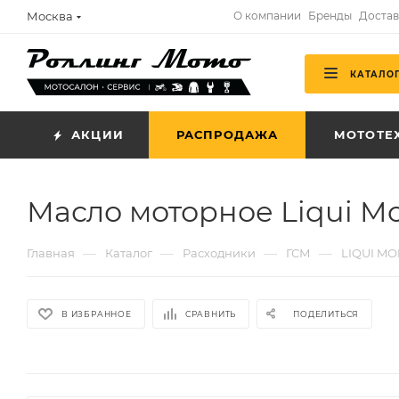
Москва
О компании
Бренды
Достав
КАТАЛО
АКЦИИ
РАСПРОДАЖА
МОТОТЕ
Масло моторное Liqui Moly
—
—
—
—
Главная
Каталог
Расходники
ГСМ
LIQUI MO
В ИЗБРАННОЕ
СРАВНИТЬ
ПОДЕЛИТЬСЯ