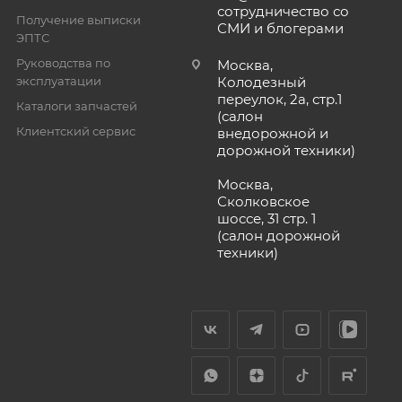
сотрудничество со
Получение выписки
СМИ и блогерами
ЭПТС
Руководства по
Москва,
эксплуатации
Колодезный
переулок, 2а, стр.1
Каталоги запчастей
(салон
Клиентский сервис
внедорожной и
дорожной техники)
Москва,
Сколковское
шоссе, 31 стр. 1
(салон дорожной
техники)