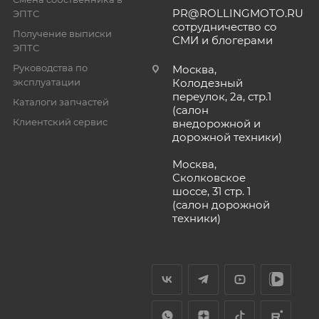
PR@ROLLINGMOTO.RU
ЭПТС
сотрудничество со
Получение выписки
СМИ и блогерами
ЭПТС
Руководства по
Москва,
эксплуатации
Колодезный
переулок, 2а, стр.1
Каталоги запчастей
(салон
Клиентский сервис
внедорожной и
дорожной техники)
Москва,
Сколковское
шоссе, 31 стр. 1
(салон дорожной
техники)