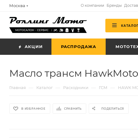
Москва
О компании
Бренды
Достав
КАТАЛО
АКЦИИ
РАСПРОДАЖА
МОТОТЕ
Масло трансм HawkMoto T
—
—
—
—
Главная
Каталог
Расходники
ГСМ
HAWK M
В ИЗБРАННОЕ
СРАВНИТЬ
ПОДЕЛИТЬСЯ