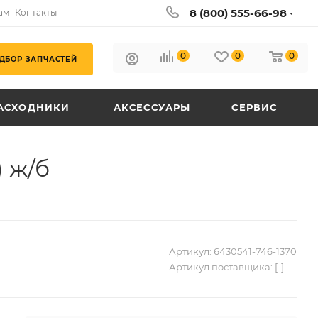
8 (800) 555-66-98
ам
Контакты
0
0
0
ДБОР ЗАПЧАСТЕЙ
АСХОДНИКИ
АКСЕССУАРЫ
СЕРВИС
 ж/б
Артикул:
6430541-746-1370
Артикул поставщика:
[-]