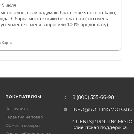
5 июля
мотосалон, если надумаю брать ещё что-то от kayo,
сюда. Сборка мототехники бесплатная (это очень
другом месте с меня запросили 100% предоплату),
и документы выдали. Брала технику с ПТС, на учёт
а вообще без проблем. Менеджеру Юлии большое
тдельное, всегда на связи, очень детально всё
с.Карты
. 👍
ПОКУПАТЕЛЯМ
8 (800) 555-66-98
Как купить
INFO@ROLLINGMOTO.RU
Гарантия на товар
CLIENTS@ROLLINGMOTO
Обмен и возврат
клиентская поддержка
Смена собственника в