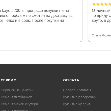
 kayo a200, в процессе покупки ни на
Отличный 
никло проблем не смотря на доставку за
то приду 
е четко и в срок. После покупки на
круто, в 
был 0, при этом представители магазина
все чеки 
связи и в итоге проблема была решена.
поставил
орит о небезразличии к клиенту после
спасибо о
Отзыв Яндек
то на сегодняшний день редкость.
объясняют
СЕРВИС
ОПЛАТА
Сервисные центры
Способы оплаты
Ремонт питбайков
Купить в рассрочку
Ремонт макси скутера
Купить в кредит
Ремонт дорожных