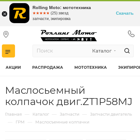
Rolling Moto: мототехника
Скачать
☆☆☆☆☆
★★★★★
(25) звезд
запчасти, экипировка
Каталог
АКЦИИ
РАСПРОДАЖА
МОТОТЕХНИКА
ЭКИПИРО
Маслосьемный
колпачок двиг.ZT1P58MJ
—
—
—
Главная
Каталог
Запчасти
Запчасти двигатель
—
—
ГРМ
Маслосъемные колпачки