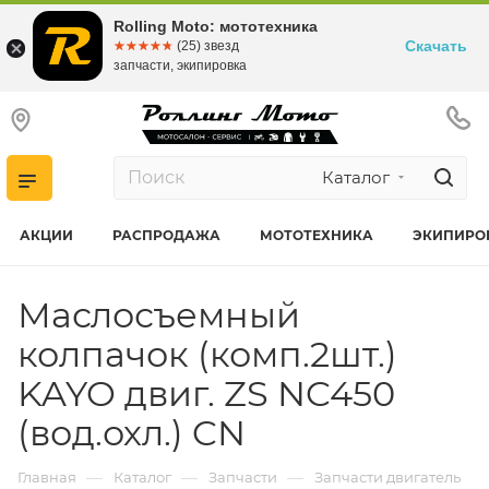
Rolling Moto: мототехника
Скачать
☆☆☆☆☆
★★★★★
(25) звезд
запчасти, экипировка
Каталог
АКЦИИ
РАСПРОДАЖА
МОТОТЕХНИКА
ЭКИПИРО
Маслосъемный
колпачок (комп.2шт.)
KAYO двиг. ZS NC450
(вод.охл.) CN
—
—
—
Главная
Каталог
Запчасти
Запчасти двигатель