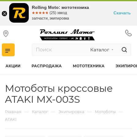
Rolling Moto: мототехника
Скачать
☆☆☆☆☆
★★★★★
(25) звезд
запчасти, экипировка
Каталог
АКЦИИ
РАСПРОДАЖА
МОТОТЕХНИКА
ЭКИПИРО
Мотоботы кроссовые
ATAKI MX-003S
—
—
—
—
Главная
Каталог
Экипировка
Мотоботы
ATAKI