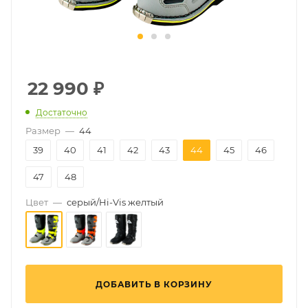
22 990
₽
Достаточно
Размер
—
44
39
40
41
42
43
44
45
46
47
48
Цвет
—
серый/Hi-Vis желтый
ДОБАВИТЬ В КОРЗИНУ