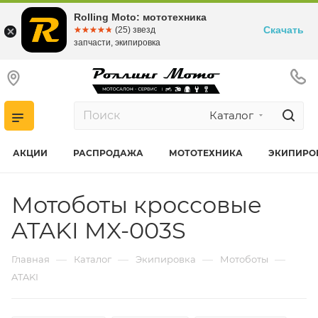
Rolling Moto: мототехника
Скачать
☆☆☆☆☆
★★★★★
(25) звезд
запчасти, экипировка
Каталог
АКЦИИ
РАСПРОДАЖА
МОТОТЕХНИКА
ЭКИПИРО
Мотоботы кроссовые
ATAKI MX-003S
—
—
—
—
Главная
Каталог
Экипировка
Мотоботы
ATAKI