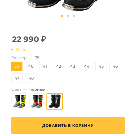
22 990
₽
Мало
Размер
—
39
39
40
41
42
43
44
45
46
47
48
Цвет
—
черный
ДОБАВИТЬ В КОРЗИНУ