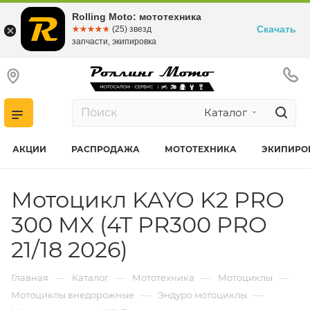
Rolling Moto: мототехника
Скачать
☆☆☆☆☆
★★★★★
(25) звезд
запчасти, экипировка
Каталог
АКЦИИ
РАСПРОДАЖА
МОТОТЕХНИКА
ЭКИПИРО
Мотоцикл KAYO K2 PRO
300 MX (4T PR300 PRO
21/18 2026)
—
—
—
—
Главная
Каталог
Мототехника
Мотоциклы
—
—
Мотоциклы внедорожные
Эндуро мотоциклы