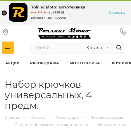
Rolling Moto: мототехника
Скачать
☆☆☆☆☆
★★★★★
(25) звезд
запчасти, экипировка
Каталог
АКЦИИ
РАСПРОДАЖА
МОТОТЕХНИКА
ЭКИПИРО
Набор крючков
универсальных, 4
предм.
—
—
—
Главная
Каталог
Аксессуары
Мотоаксессуары
—
—
Сервис и обслуживание мотоциклов
Инструменты