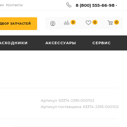
8 (800) 555-66-98
ам
Контакты
0
0
0
ДБОР ЗАПЧАСТЕЙ
АСХОДНИКИ
АКСЕССУАРЫ
СЕРВИС
Артикул:
63374-J295-000102
Артикул поставщика:
63374-J295-000102