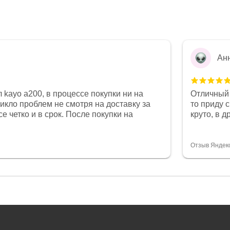
Ан
 kayo a200, в процессе покупки ни на
Отличный 
никло проблем не смотря на доставку за
то приду 
е четко и в срок. После покупки на
круто, в 
был 0, при этом представители магазина
все чеки 
связи и в итоге проблема была решена.
поставил
орит о небезразличии к клиенту после
спасибо о
Отзыв Яндек
то на сегодняшний день редкость.
объясняют