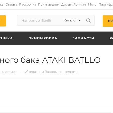
ка
Оплата
Рассрочка
Покупателям
Друзья Роллинг Мото
Партнёр
Каталог
ПО
Г
ХНИКА
ЭКИПИРОВКА
ЗАПЧАСТИ
Р
ного бака ATAKI BATLLO
—
Пластик
Обтекатели боковые передние