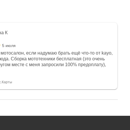
на К
5 июля
мотосалон, если надумаю брать ещё что-то от kayo,
сюда. Сборка мототехники бесплатная (это очень
другом месте с меня запросили 100% предоплату),
и документы выдали. Брала технику с ПТС, на учёт
а вообще без проблем. Менеджеру Юлии большое
тдельное, всегда на связи, очень детально всё
с.Карты
. 👍