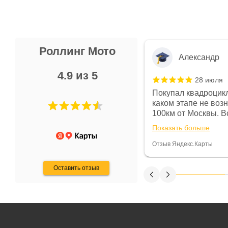
Роллинг Мото
Александр
4.9 из 5
28 июля
 в магазине чисто, цены везде
Покупал квадроцикл
огут. Не понравились условия
каком этапе не воз
предоплата и дают только на год)
100км от Москвы. Вс
ают что человек купит и
спидометре всегда 
Показать больше
некому.
постоянно были на 
Считаю, что это гов
Отзыв Яндекс.Карты
получения денег, ч
Оставить отзыв