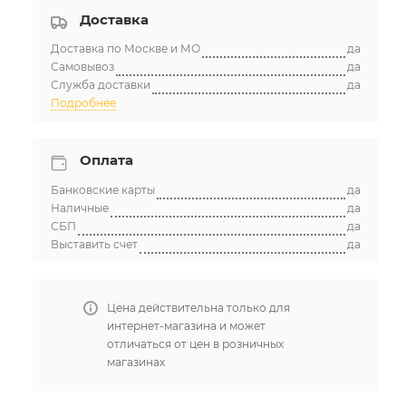
Доставка
Доставка по Москве и МО
да
Самовывоз
да
Служба доставки
да
Подробнее
Оплата
Банковские карты
да
Наличные
да
СБП
да
Выставить счет
да
Цена действительна только для
интернет-магазина и может
отличаться от цен в розничных
магазинах