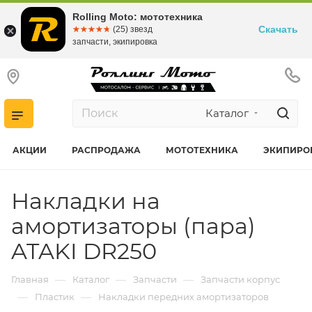
Rolling Moto: мототехника
Скачать
☆☆☆☆☆
★★★★★
(25) звезд
запчасти, экипировка
Каталог
АКЦИИ
РАСПРОДАЖА
МОТОТЕХНИКА
ЭКИПИРО
Накладки на
амортизаторы (пара)
ATAKI DR250
—
—
—
Главная
Каталог
Запчасти
Запчасти корпус
—
—
Пластик
Накладки передних амортизаторов