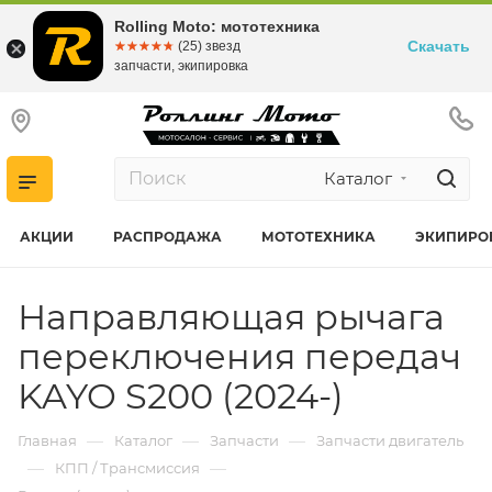
Rolling Moto: мототехника
Скачать
☆☆☆☆☆
★★★★★
(25) звезд
запчасти, экипировка
Каталог
АКЦИИ
РАСПРОДАЖА
МОТОТЕХНИКА
ЭКИПИРО
Направляющая рычага
переключения передач
KAYO S200 (2024-)
—
—
—
Главная
Каталог
Запчасти
Запчасти двигатель
—
—
КПП / Трансмиссия