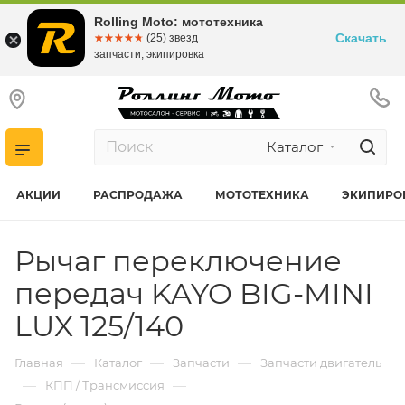
Rolling Moto: мототехника
Скачать
☆☆☆☆☆
★★★★★
(25) звезд
запчасти, экипировка
Каталог
АКЦИИ
РАСПРОДАЖА
МОТОТЕХНИКА
ЭКИПИРО
Рычаг переключение
передач KAYO BIG-MINI
LUX 125/140
—
—
—
Главная
Каталог
Запчасти
Запчасти двигатель
—
—
КПП / Трансмиссия