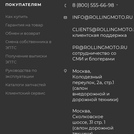
ПОКУПАТЕЛЯМ
8 (800) 555-66-98
Как купить
INFO@ROLLINGMOTO.RU
Гарантия на товар
CLIENTS@ROLLINGMOTO
Обмен и возврат
клиентская поддержка
Смена собственника в
PR@ROLLINGMOTO.RU
ЭПТС
сотрудничество со
Получение выписки
СМИ и блогерами
ЭПТС
Руководства по
Москва,
эксплуатации
Колодезный
переулок, 2а, стр.1
Каталоги запчастей
(салон
Клиентский сервис
внедорожной и
дорожной техники)
Москва,
Сколковское
шоссе, 31 стр. 1
(салон дорожной
техники)