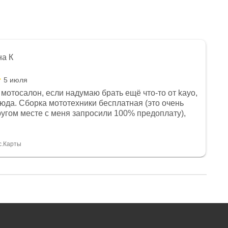
на К
5 июля
мотосалон, если надумаю брать ещё что-то от kayo,
сюда. Сборка мототехники бесплатная (это очень
другом месте с меня запросили 100% предоплату),
и документы выдали. Брала технику с ПТС, на учёт
а вообще без проблем. Менеджеру Юлии большое
тдельное, всегда на связи, очень детально всё
с.Карты
. 👍