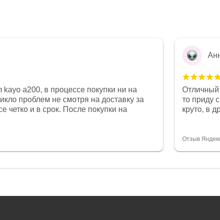
Ан
 kayo a200, в процессе покупки ни на
Отличный 
никло проблем не смотря на доставку за
то приду 
е четко и в срок. После покупки на
круто, в 
был 0, при этом представители магазина
все чеки 
связи и в итоге проблема была решена.
поставил
орит о небезразличии к клиенту после
спасибо о
Отзыв Яндек
то на сегодняшний день редкость.
объясняют