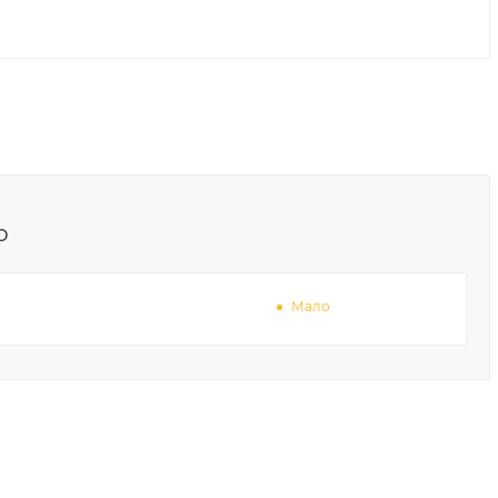
о
Мало