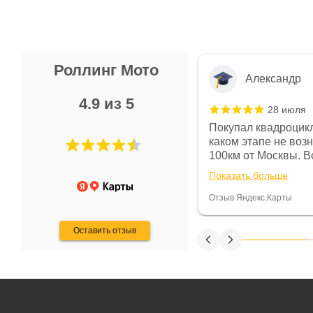
Роллинг Мото
Александр
4.9 из 5
28 июля
 в магазине чисто, цены везде
Покупал квадроцикл
огут. Не понравились условия
каком этапе не воз
предоплата и дают только на год)
100км от Москвы. Вс
ают что человек купит и
спидометре всегда 
Показать больше
некому.
постоянно были на 
Считаю, что это гов
Отзыв Яндекс.Карты
получения денег, ч
Оставить отзыв