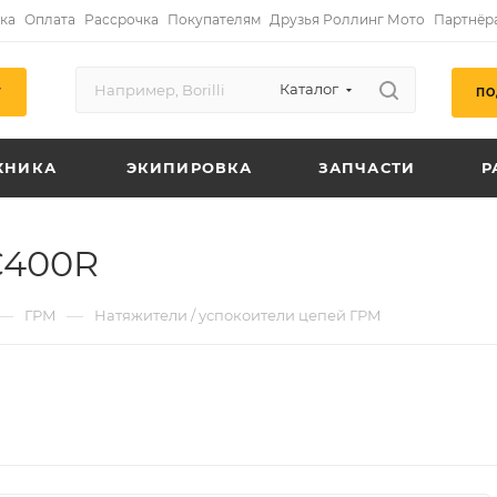
ка
Оплата
Рассрочка
Покупателям
Друзья Роллинг Мото
Партнёр
Каталог
ПО
Г
ХНИКА
ЭКИПИРОВКА
ЗАПЧАСТИ
Р
C400R
—
—
ГРМ
Натяжители / успокоители цепей ГРМ