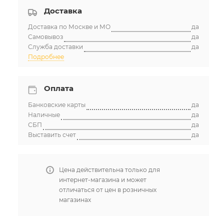
Доставка
Доставка по Москве и МО
да
Самовывоз
да
Служба доставки
да
Подробнее
Оплата
Банковские карты
да
Наличные
да
СБП
да
Выставить счет
да
Цена действительна только для
интернет-магазина и может
отличаться от цен в розничных
магазинах