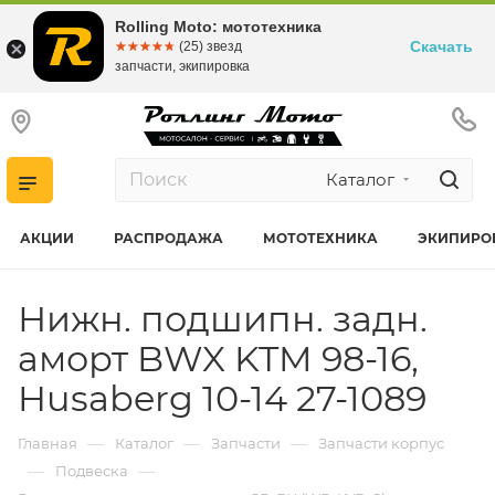
Rolling Moto: мототехника
Скачать
☆☆☆☆☆
★★★★★
(25) звезд
запчасти, экипировка
Каталог
АКЦИИ
РАСПРОДАЖА
МОТОТЕХНИКА
ЭКИПИРО
Нижн. подшипн. задн.
аморт BWX KTM 98-16,
Husaberg 10-14 27-1089
—
—
—
Главная
Каталог
Запчасти
Запчасти корпус
—
—
Подвеска