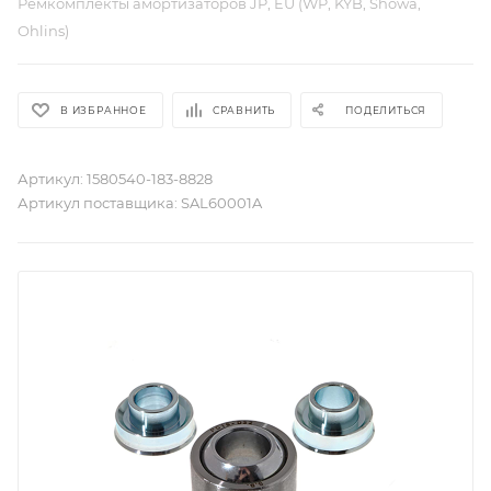
Ремкомплекты амортизаторов JP, EU (WP, KYB, Showa,
Ohlins)
В ИЗБРАННОЕ
СРАВНИТЬ
ПОДЕЛИТЬСЯ
Артикул:
1580540-183-8828
Артикул поставщика:
SAL60001A