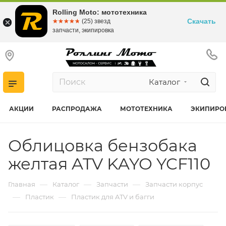
Rolling Moto: мототехника
Скачать
☆☆☆☆☆
★★★★★
(25) звезд
запчасти, экипировка
Каталог
АКЦИИ
РАСПРОДАЖА
МОТОТЕХНИКА
ЭКИПИРО
Облицовка бензобака
желтая ATV KAYO YCF110
—
—
—
Главная
Каталог
Запчасти
Запчасти корпус
—
—
Пластик
Пластик для ATV и багги