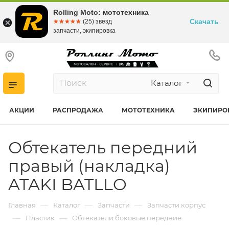
Rolling Moto: мототехника
Скачать
☆☆☆☆☆
★★★★★
(25) звезд
запчасти, экипировка
Каталог
АКЦИИ
РАСПРОДАЖА
МОТОТЕХНИКА
ЭКИПИРО
Обтекатель передний
правый (накладка)
ATAKI BATLLO
—
—
—
Главная
Каталог
Запчасти
Запчасти корпус
—
—
Пластик
Обтекатели боковые передние