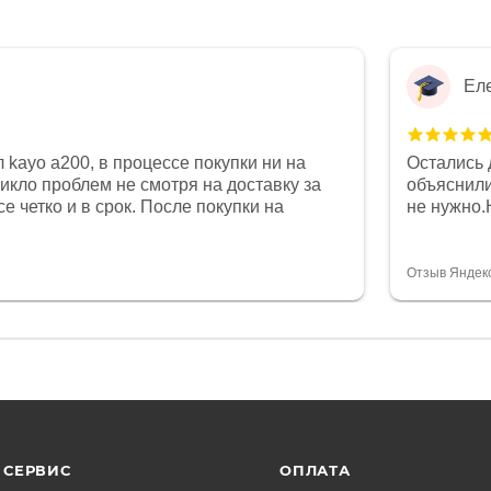
Ел
 kayo a200, в процессе покупки ни на
Остались 
никло проблем не смотря на доставку за
объяснили
е четко и в срок. После покупки на
не нужно.
был 0, при этом представители магазина
комфортна
связи и в итоге проблема была решена.
полностью
орит о небезразличии к клиенту после
огромное 
Отзыв Яндек
то на сегодняшний день редкость.
терпение
СЕРВИС
ОПЛАТА