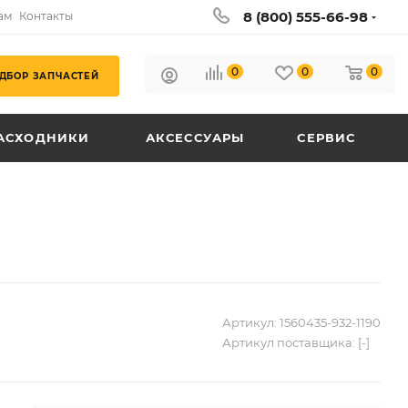
8 (800) 555-66-98
ам
Контакты
0
0
0
ДБОР ЗАПЧАСТЕЙ
АСХОДНИКИ
АКСЕССУАРЫ
СЕРВИС
Артикул:
1560435-932-1190
Артикул поставщика:
[-]