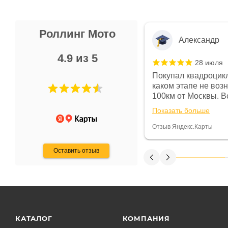
Роллинг Мото
Александр
4.9 из 5
28 июля
 в магазине чисто, цены везде
Покупал квадроцикл
огут. Не понравились условия
каком этапе не воз
предоплата и дают только на год)
100км от Москвы. Вс
ают что человек купит и
спидометре всегда 
Показать больше
некому.
постоянно были на 
Считаю, что это гов
Отзыв Яндекс.Карты
получения денег, ч
Оставить отзыв
КАТАЛОГ
КОМПАНИЯ