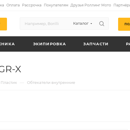
ка
Оплата
Рассрочка
Покупателям
Друзья Роллинг Мото
Партнёр
Каталог
ПО
Г
ХНИКА
ЭКИПИРОВКА
ЗАПЧАСТИ
Р
GR-X
—
Пластик
Обтекатели внутренние