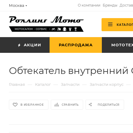
Москва
О компании
Бренды
Достав
КАТАЛО
АКЦИИ
РАСПРОДАЖА
МОТОТЕ
Обтекатель внутренний 
—
—
—
—
Главная
Каталог
Запчасти
Запчасти корпус
В ИЗБРАННОЕ
СРАВНИТЬ
ПОДЕЛИТЬСЯ