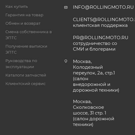
Как купить
INFO@ROLLINGMOTO.RU
Гарантия на товар
CLIENTS@ROLLINGMOTO
Обмен и возврат
клиентская поддержка
Смена собственника в
PR@ROLLINGMOTO.RU
ЭПТС
сотрудничество со
Получение выписки
СМИ и блогерами
ЭПТС
Руководства по
Москва,
эксплуатации
Колодезный
переулок, 2а, стр.1
Каталоги запчастей
(салон
Клиентский сервис
внедорожной и
дорожной техники)
Москва,
Сколковское
шоссе, 31 стр. 1
(салон дорожной
техники)