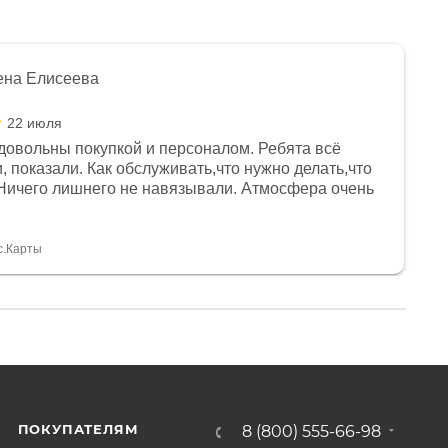
ена Елисеева
22 июля
довольны покупкой и персоналом. Ребята всё
, показали. Как обслуживать,что нужно делать,что
Ничего лишнего не навязывали. Атмосфера очень
я, помогли с доставкой. Сам аппарат так же
 устроил нас, нашли именно то, что хотел P. S
спасибо Дмитрию, за клиентоориентированность и
с.Карты
ПОКУПАТЕЛЯМ
8 (800) 555-66-98