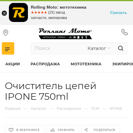
Rolling Moto: мототехника
Скачать
☆☆☆☆☆
★★★★★
(25) звезд
запчасти, экипировка
Каталог
АКЦИИ
РАСПРОДАЖА
МОТОТЕХНИКА
ЭКИПИРО
Очиститель цепей
IPONE 750ml
—
—
—
—
Главная
Каталог
Расходники
ГСМ
IPONE
В ИЗБРАННОЕ
СРАВНИТЬ
ПОДЕЛИТЬСЯ