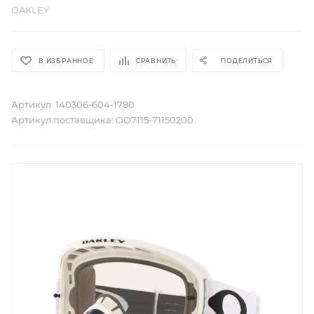
OAKLEY
В ИЗБРАННОЕ
СРАВНИТЬ
ПОДЕЛИТЬСЯ
Артикул:
140306-604-1780
Артикул поставщика:
OO7115-71150200