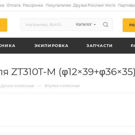
ка
Оплата
Рассрочка
Покупателям
Друзья Роллинг Мото
Партнёр
Каталог
ПО
Г
ХНИКА
ЭКИПИРОВКА
ЗАПЧАСТИ
Р
 ZT310T-M (φ12×39+φ36×35
—
Диски колесные
Втулки колесные