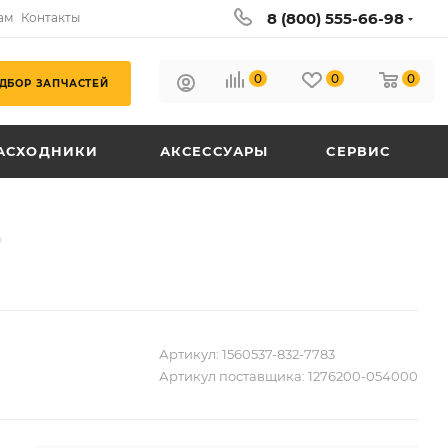
8 (800) 555-66-98
ам
Контакты
0
0
0
ДБОР ЗАПЧАСТЕЙ
АСХОДНИКИ
АКСЕССУАРЫ
СЕРВИС
)
Артикул:
1560537-832-7783
Артикул поставщика:
1276200-054000