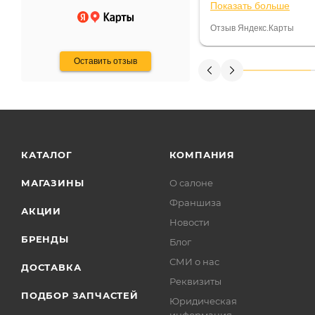
Показать больше
некому.
постоянно были на 
Считаю, что это гов
Отзыв Яндекс.Карты
получения денег, ч
Оставить отзыв
КАТАЛОГ
КОМПАНИЯ
МАГАЗИНЫ
О салоне
Франшиза
АКЦИИ
Новости
БРЕНДЫ
Блог
СМИ о нас
ДОСТАВКА
Реквизиты
ПОДБОР ЗАПЧАСТЕЙ
Юридическая
информация