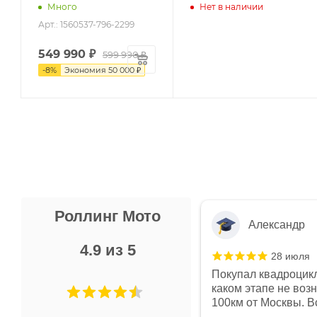
Много
Нет в наличии
Арт.: 1560537-796-2299
549 990
₽
599 990 ₽
-
8
%
Экономия
50 000 ₽
Роллинг Мото
Александр
4.9 из 5
28 июля
 в магазине чисто, цены везде
Покупал квадроцикл
огут. Не понравились условия
каком этапе не воз
предоплата и дают только на год)
100км от Москвы. Вс
ают что человек купит и
спидометре всегда 