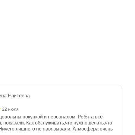
Нет в наличии
Нет в наличии
ена Елисеева
22 июля
довольны покупкой и персоналом. Ребята всё
, показали. Как обслуживать,что нужно делать,что
Ничего лишнего не навязывали. Атмосфера очень
я, помогли с доставкой. Сам аппарат так же