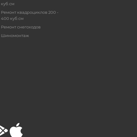
куб.см
Ремонт квадроциклов 200 -
400 куб.см
Ремонт снегоходов
Шиномонтаж