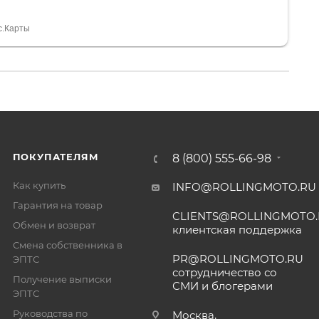
 устроил нас, нашли именно то, что хотел P. S
спасибо Дмитрию, за клиентоориентированность и
с.Карты
ПОКУПАТЕЛЯМ
8 (800) 555-66-98
Как купить
INFO@ROLLINGMOTO.RU
Гарантия на товар
CLIENTS@ROLLINGMOTO
Обмен и возврат
клиентская поддержка
Смена собственника в
PR@ROLLINGMOTO.RU
ЭПТС
сотрудничество со
Получение выписки
СМИ и блогерами
ЭПТС
Руководства по
Москва,