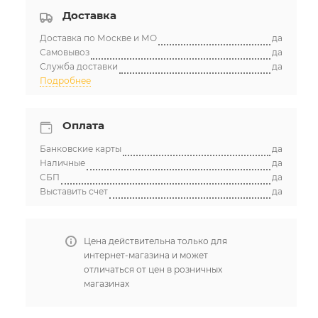
Доставка
Доставка по Москве и МО
да
Самовывоз
да
Служба доставки
да
Подробнее
Оплата
Банковские карты
да
Наличные
да
СБП
да
Выставить счет
да
Цена действительна только для
интернет-магазина и может
отличаться от цен в розничных
магазинах