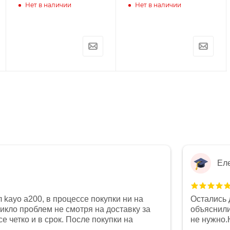
Нет в наличии
Нет в наличии
Ел
 kayo a200, в процессе покупки ни на
Остались 
никло проблем не смотря на доставку за
объяснили
е четко и в срок. После покупки на
не нужно.
был 0, при этом представители магазина
комфортна