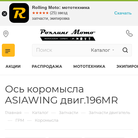
Rolling Moto: мототехника
Скачать
☆☆☆☆☆
★★★★★
(25) звезд
запчасти, экипировка
Каталог
АКЦИИ
РАСПРОДАЖА
МОТОТЕХНИКА
ЭКИПИРО
Ось коромысла
ASIAWING двиг.196MR
—
—
—
Главная
Каталог
Запчасти
Запчасти двигатель
—
—
ГРМ
Коромысла