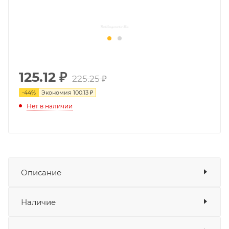
125.12
₽
225.25 ₽
-
44
%
Экономия
100.13 ₽
Нет в наличии
Описание
Φ10*188*M10*1.25mm
Показать описание
Наличие