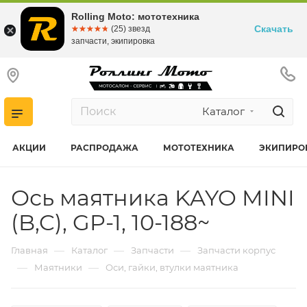
Rolling Moto: мототехника
Скачать
☆☆☆☆☆
★★★★★
(25) звезд
запчасти, экипировка
Каталог
АКЦИИ
РАСПРОДАЖА
МОТОТЕХНИКА
ЭКИПИРО
Ось маятника KAYO MINI
(B,C), GP-1, 10-188~
—
—
—
Главная
Каталог
Запчасти
Запчасти корпус
—
—
Маятники
Оси, гайки, втулки маятника