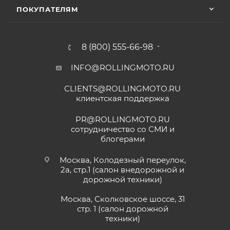
месяца или пробег 15 000 (пятнадцать тысяч) км, в
их сервисе ошибся с длинной без проблем
ПОКУПАТЕЛЯМ
зависимости от того, какое из событий наступит
поменяли на другую и делал диагностику
Показать больше
горел чек ( в гарантийном сервисе Binelli с
раньше;
их крутым прибором этого сделать не
Отзыв Яндекс.Карты
• Мототехника
GROZA
– 24 (двадцать четыре)
смогли ) сделали все быстро и
8 (800) 555-66-98
месяца или пробег 15 000 (пятнадцать тысяч) км, в
качественно, спасибо
зависимости от того, какое из событий наступит
INFO@ROLLINGMOTO.RU
Анна
раньше;
CLIENTS@ROLLINGMOTO.RU
• Мотоциклы
GR500
– 24 (двадцать четыре)
25 июня
клиентская поддержка
месяца или пробег 15 000 (пятнадцать тысяч) км, в
Приобрели питбайк сыну в данном салон,
все отлично, сын счастлив. Грамотно
зависимости от того, какое из событий наступит
PR@ROLLINGMOTO.RU
консультируют, спасибо Матвею, на связи
раньше;
сотрудничество со СМИ и
онлайн. Заказали нулевое ТО, доставка
блогерами
Показать больше
• Модели
ATAKI Batllo, Crosser, Carrera, Week9
– 12
быстрая, салон рекомендую.
(двенадцать) месяцев или пробег 3000 (три
Отзыв Яндекс.Карты
Москва, Колодезный переулок,
тысячи) км, в зависимости от того, какое из
2а, стр.1 (салон внедорожной и
дорожной техники)
событий наступит раньше.
Vika Lovika
Москва, Сколковское шоссе, 31
Для осуществления гарантийного
стр. 1 (салон дорожной
9 июня
техники)
обслуживания при розничной покупке
техники
Хорошее пространство. Если один