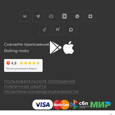
в салоне-магазине Покупателю надо прибыть с
специалист отходит, сразу подхватывает
СЕРВИСНОЙ КНИЖКОЙ (РУКОВОДСТВОМ ПО
другой.
ЭКСПЛУАТАЦИИ), с транспортным средством (ТС)
к Продавцу, либо в авторизованный сервисный
Отзыв Яндекс.Карты
центр, уполномоченный выполнять гарантийное
обслуживание приобретенного ТС.
Рекомендуется предварительно согласовать с
Yngvar Heidelmann
Скачайте приложение
представителем Продавца вопросы по
Rolling moto
гарантийному обслуживанию (ремонту, замене).
12 мая
Купил машину 2025 года, движок 172FMM-
5, по информации от производителя -- 250
Для осуществления гарантийного
кубиков. Уже интересно. Под мой рост
обслуживания при покупке через интернет-
(176) машину пришлось опускать -- в
Показать больше
магазин Покупателю надо представить:
реальности она выше, чем, например,
ПОЛЬЗОВАТЕЛЬСКОЕ СОГЛАШЕНИЕ
Voge 500DSX. Пока обкатываюсь,
Отзыв Яндекс.Карты
ПУБЛИЧНАЯ ОФЕРТА
бросается в глаза плохая тяга мотора
ПОЛИТИКА КОНФИДЕНЦИАЛЬНОСТИ
ниже 4000 об/мин и ветровое стекло
ПОКАЗАТЬ ЕЩЕ
меньше необходимого минимума.
Елена Д.
Передаточное число первой передачи
правильно и без помарок и исправлений
могло бы быть и побольше, в горку
29 апреля