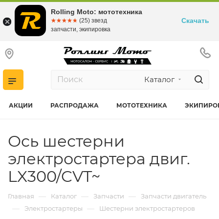
Rolling Moto: мототехника
Скачать
☆☆☆☆☆
★★★★★
(25) звезд
запчасти, экипировка
Каталог
АКЦИИ
РАСПРОДАЖА
МОТОТЕХНИКА
ЭКИПИРО
Ось шестерни
электростартера двиг.
LX300/CVT~
—
—
—
Главная
Каталог
Запчасти
Запчасти двигатель
—
—
Электростартеры
Шестерни электростартеров