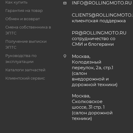
Как купить
INFO@ROLLINGMOTO.RU
Гарантия на товар
CLIENTS@ROLLINGMOTO
Обмен и возврат
клиентская поддержка
Смена собственника в
PR@ROLLINGMOTO.RU
ЭПТС
сотрудничество со
Получение выписки
СМИ и блогерами
ЭПТС
Руководства по
Москва,
эксплуатации
Колодезный
переулок, 2а, стр.1
Каталоги запчастей
(салон
Клиентский сервис
внедорожной и
дорожной техники)
Москва,
Сколковское
шоссе, 31 стр. 1
(салон дорожной
техники)