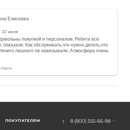
ена Елисеева
22 июля
довольны покупкой и персоналом. Ребята всё
, показали. Как обслуживать,что нужно делать,что
Ничего лишнего не навязывали. Атмосфера очень
я, помогли с доставкой. Сам аппарат так же
 устроил нас, нашли именно то, что хотел P. S
спасибо Дмитрию, за клиентоориентированность и
с.Карты
ПОКУПАТЕЛЯМ
8 (800) 555-66-98