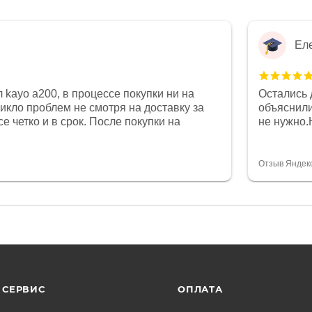
Ел
 kayo a200, в процессе покупки ни на
Остались 
никло проблем не смотря на доставку за
объяснили
е четко и в срок. После покупки на
не нужно.
был 0, при этом представители магазина
комфортна
связи и в итоге проблема была решена.
полностью
орит о небезразличии к клиенту после
огромное 
Отзыв Яндек
то на сегодняшний день редкость.
терпение
СЕРВИС
ОПЛАТА