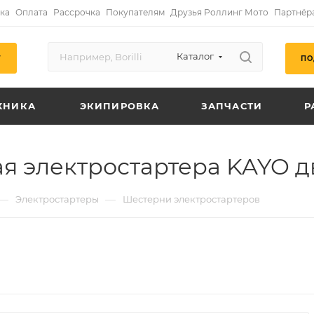
ка
Оплата
Рассрочка
Покупателям
Друзья Роллинг Мото
Партнёр
Каталог
ПО
Г
ХНИКА
ЭКИПИРОВКА
ЗАПЧАСТИ
Р
я электростартера KAYO д
—
—
Электростартеры
Шестерни электростартеров