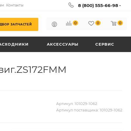
8 (800) 555-66-98
ам
Контакты
0
0
0
ДБОР ЗАПЧАСТЕЙ
АСХОДНИКИ
АКСЕССУАРЫ
СЕРВИС
виг.ZS172FMM
Артикул:
101029-1062
Артикул поставщика:
101029-1062