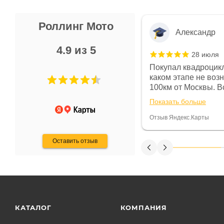
Роллинг Мото
Александр
4.9 из 5
28 июля
 в магазине чисто, цены везде
Покупал квадроцикл
огут. Не понравились условия
каком этапе не воз
предоплата и дают только на год)
100км от Москвы. Вс
ают что человек купит и
спидометре всегда 
Показать больше
некому.
постоянно были на 
Считаю, что это гов
Отзыв Яндекс.Карты
получения денег, ч
Оставить отзыв
КАТАЛОГ
КОМПАНИЯ