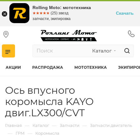
Rolling Moto: мототехника
Скачать
☆☆☆☆☆
★★★★★
(25) звезд
запчасти, экипировка
Каталог
АКЦИИ
РАСПРОДАЖА
МОТОТЕХНИКА
ЭКИПИРО
Ось впусного
коромысла KAYO
двиг.LX300/CVT
—
—
—
Главная
Каталог
Запчасти
Запчасти двигатель
—
—
ГРМ
Коромысла