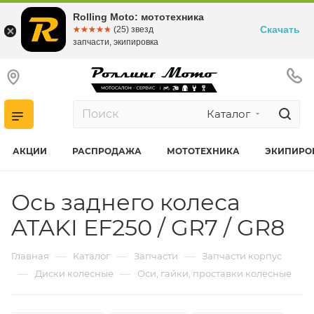
Rolling Moto: мототехника
Скачать
☆☆☆☆☆
★★★★★
(25) звезд
запчасти, экипировка
Каталог
АКЦИИ
РАСПРОДАЖА
МОТОТЕХНИКА
ЭКИПИРО
Ось заднего колеса
ATAKI EF250 / GR7 / GR8
—
—
—
Главная
Каталог
Запчасти
Запчасти корпус
—
—
Диски колесные
Оси, гайки, проставки колесные