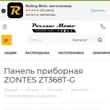
Rolling Moto: мототехника
Скачать
☆☆☆☆☆
★★★★★
(25) звезд
запчасти, экипировка
Каталог
АКЦИИ
РАСПРОДАЖА
МОТОТЕХНИКА
ЭКИПИРО
Панель приборная
ZONTES ZT368T-G
—
—
—
—
Главная
Каталог
Запчасти
Электрика
Панели приборов, индикаторы