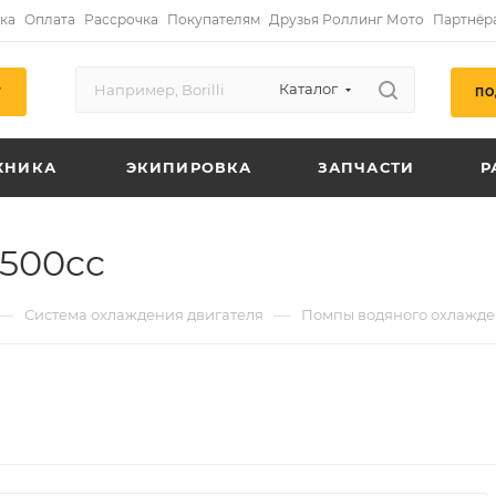
ка
Оплата
Рассрочка
Покупателям
Друзья Роллинг Мото
Партнёр
Каталог
ПО
Г
ХНИКА
ЭКИПИРОВКА
ЗАПЧАСТИ
Р
500cc
—
—
Система охлаждения двигателя
Помпы водяного охлажде