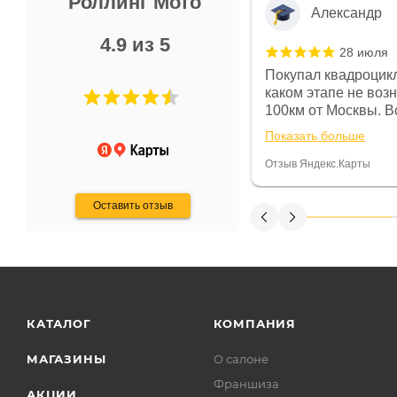
Роллинг Мото
Александр
4.9 из 5
28 июля
 в магазине чисто, цены везде
Покупал квадроцикл
огут. Не понравились условия
каком этапе не воз
предоплата и дают только на год)
100км от Москвы. Вс
ают что человек купит и
спидометре всегда 
Показать больше
некому.
постоянно были на 
Считаю, что это гов
Отзыв Яндекс.Карты
получения денег, ч
Оставить отзыв
КАТАЛОГ
КОМПАНИЯ
МАГАЗИНЫ
О салоне
Франшиза
АКЦИИ