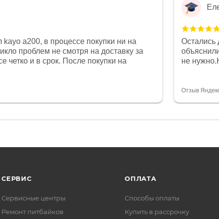
Ел
 kayo a200, в процессе покупки ни на
Остались 
никло проблем не смотря на доставку за
объяснили
е четко и в срок. После покупки на
не нужно.
был 0, при этом представители магазина
комфортна
связи и в итоге проблема была решена.
полностью
орит о небезразличии к клиенту после
огромное 
Отзыв Яндек
то на сегодняшний день редкость.
терпение
СЕРВИС
ОПЛАТА
Сервисные центры
Способы оплаты
Ремонт питбайков
Купить в рассрочку