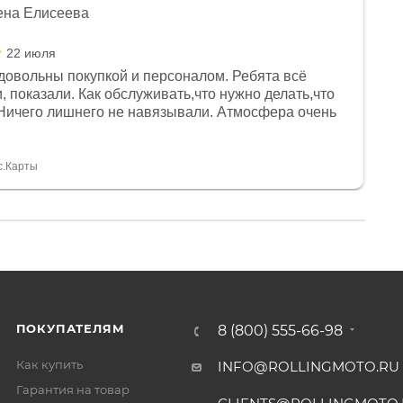
ена Елисеева
22 июля
довольны покупкой и персоналом. Ребята всё
, показали. Как обслуживать,что нужно делать,что
Ничего лишнего не навязывали. Атмосфера очень
я, помогли с доставкой. Сам аппарат так же
 устроил нас, нашли именно то, что хотел P. S
спасибо Дмитрию, за клиентоориентированность и
с.Карты
ПОКУПАТЕЛЯМ
8 (800) 555-66-98
Как купить
INFO@ROLLINGMOTO.RU
Гарантия на товар