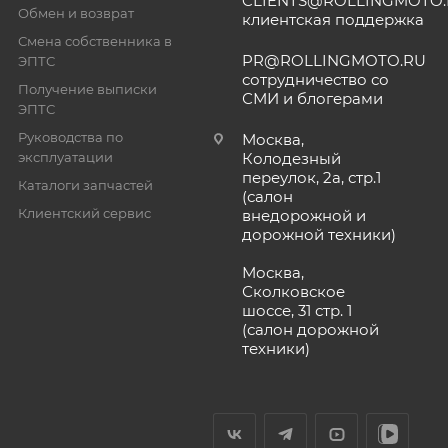
CLIENTS@ROLLINGMOTO
Обмен и возврат
клиентская поддержка
Смена собственника в
PR@ROLLINGMOTO.RU
ЭПТС
сотрудничество со
Получение выписки
СМИ и блогерами
ЭПТС
Руководства по
Москва,
эксплуатации
Колодезный
переулок, 2а, стр.1
Каталоги запчастей
(салон
Клиентский сервис
внедорожной и
дорожной техники)
Москва,
Сколковское
шоссе, 31 стр. 1
(салон дорожной
техники)