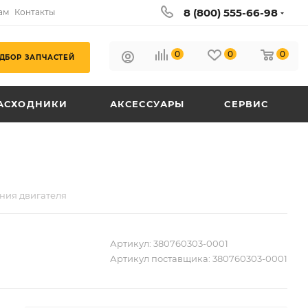
8 (800) 555-66-98
ам
Контакты
0
0
0
ДБОР ЗАПЧАСТЕЙ
АСХОДНИКИ
АКСЕССУАРЫ
СЕРВИС
ния двигателя
Артикул:
380760303-0001
Артикул поставщика:
380760303-0001