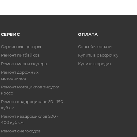
СЕРВИС
ОПЛАТА
Сервисные центры
Способы оплаты
Ремонт питбайков
Купить в рассрочку
Ремонт макси скутера
Купить в кредит
Ремонт дорожных
мотоциклов
Ремонт мотоциклов эндуро/
кросс
Ремонт квадроциклов 50 - 190
куб.см
Ремонт квадроциклов 200 -
400 куб.см
Ремонт снегоходов