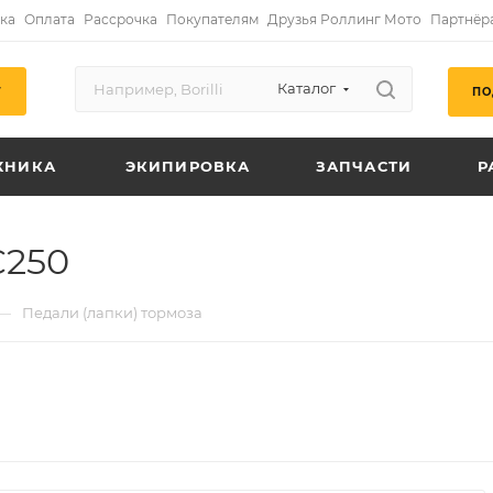
ка
Оплата
Рассрочка
Покупателям
Друзья Роллинг Мото
Партнёр
Каталог
ПО
Г
ХНИКА
ЭКИПИРОВКА
ЗАПЧАСТИ
Р
C250
—
Педали (лапки) тормоза