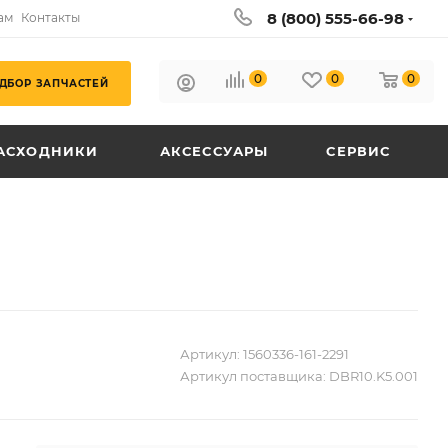
8 (800) 555-66-98
ам
Контакты
0
0
0
ДБОР ЗАПЧАСТЕЙ
АСХОДНИКИ
АКСЕССУАРЫ
СЕРВИС
Артикул:
1560336-161-2291
Артикул поставщика:
DBR10.K5.001