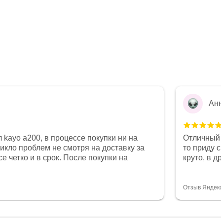
Ан
 kayo a200, в процессе покупки ни на
Отличный 
никло проблем не смотря на доставку за
то приду 
е четко и в срок. После покупки на
круто, в 
был 0, при этом представители магазина
все чеки 
связи и в итоге проблема была решена.
поставил
орит о небезразличии к клиенту после
спасибо о
Отзыв Яндек
то на сегодняшний день редкость.
объясняют