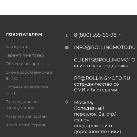
ПОКУПАТЕЛЯМ
8 (800) 555-66-98
Как купить
INFO@ROLLINGMOTO.RU
Гарантия на товар
CLIENTS@ROLLINGMOTO
Обмен и возврат
клиентская поддержка
Смена собственника в
PR@ROLLINGMOTO.RU
ЭПТС
сотрудничество со
Получение выписки
СМИ и блогерами
ЭПТС
Руководства по
Москва,
эксплуатации
Колодезный
переулок, 2а, стр.1
Каталоги запчастей
(салон
Клиентский сервис
внедорожной и
дорожной техники)