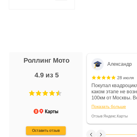
Роллинг Мото
Александр
4.9 из 5
28 июля
 в магазине чисто, цены везде
Покупал квадроцикл
огут. Не понравились условия
каком этапе не воз
предоплата и дают только на год)
100км от Москвы. Вс
ают что человек купит и
спидометре всегда 
Показать больше
некому.
постоянно были на 
Считаю, что это гов
Отзыв Яндекс.Карты
получения денег, ч
Оставить отзыв