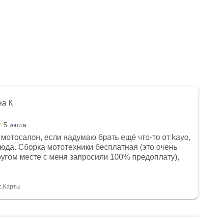
на К
5 июля
мотосалон, если надумаю брать ещё что-то от kayo,
сюда. Сборка мототехники бесплатная (это очень
другом месте с меня запросили 100% предоплату),
и документы выдали. Брала технику с ПТС, на учёт
а вообще без проблем. Менеджеру Юлии большое
тдельное, всегда на связи, очень детально всё
с.Карты
. 👍