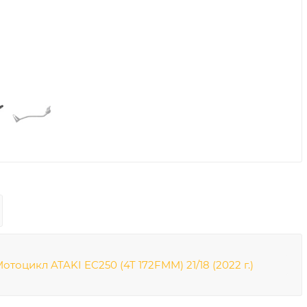
отоцикл ATAKI EC250 (4T 172FMM) 21/18 (2022 г.)