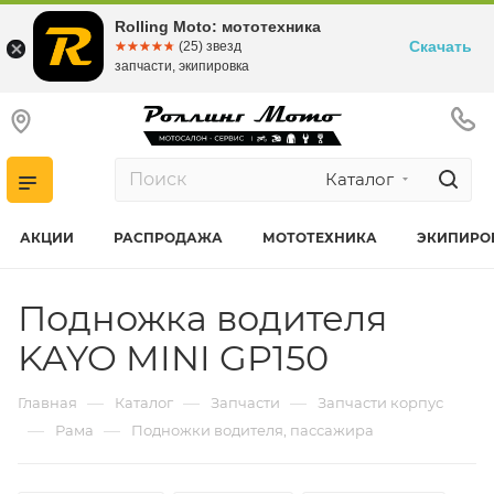
Rolling Moto: мототехника
Скачать
☆☆☆☆☆
★★★★★
(25) звезд
запчасти, экипировка
Каталог
АКЦИИ
РАСПРОДАЖА
МОТОТЕХНИКА
ЭКИПИРО
Подножка водителя
KAYO MINI GP150
—
—
—
Главная
Каталог
Запчасти
Запчасти корпус
—
—
Рама
Подножки водителя, пассажира