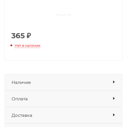
365
₽
Нет в наличии
Наличие
Оплата
Товара нет в наличии ни на одном из
складов
Доставка
Оплата
Банковские карты
да