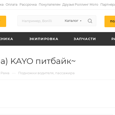
ка
Оплата
Рассрочка
Покупателям
Друзья Роллинг Мото
Партнёр
Каталог
ПО
Г
ХНИКА
ЭКИПИРОВКА
ЗАПЧАСТИ
Р
а) KAYO питбайк~
—
Рама
Подножки водителя, пассажира