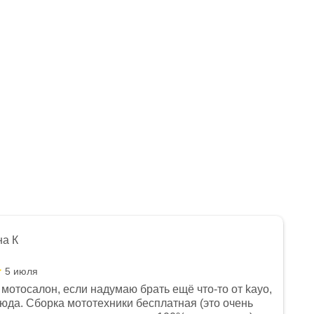
Мало
Нет в наличии
Арт.: 1560012-789-8333
99 990
₽
114 990
₽
-
13
%
Экономия
15 000
₽
на К
5 июля
мотосалон, если надумаю брать ещё что-то от kayo,
сюда. Сборка мототехники бесплатная (это очень