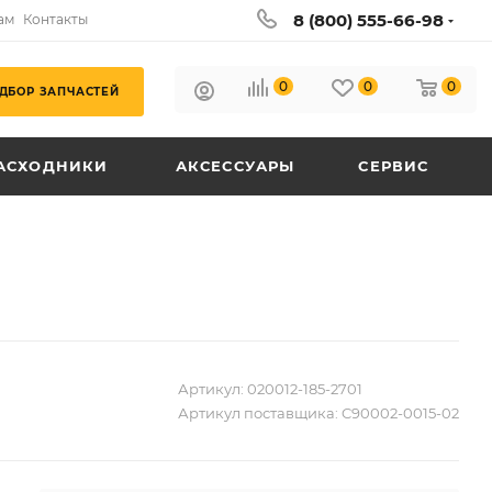
8 (800) 555-66-98
ам
Контакты
0
0
0
ДБОР ЗАПЧАСТЕЙ
АСХОДНИКИ
АКСЕССУАРЫ
СЕРВИС
Артикул:
020012-185-2701
Артикул поставщика:
C90002-0015-02