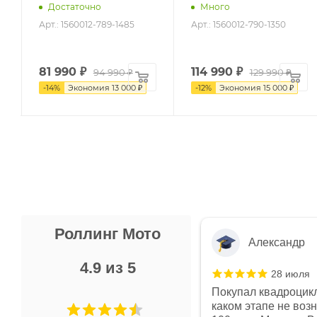
Достаточно
Много
Арт.: 1560012-789-1485
Арт.: 1560012-790-1350
81 990
₽
114 990
₽
94 990 ₽
129 990 ₽
-
14
%
Экономия
13 000 ₽
-
12
%
Экономия
15 000 ₽
Роллинг Мото
Александр
4.9 из 5
28 июля
 в магазине чисто, цены везде
Покупал квадроцикл
огут. Не понравились условия
каком этапе не воз