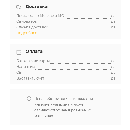
Доставка
Доставка по Москве и МО
да
Самовывоз
да
Служба доставки
да
Подробнее
Оплата
Банковские карты
да
Наличные
да
СБП
да
Выставить счет
да
Цена действительна только для
интернет-магазина и может
отличаться от цен в розничных
магазинах