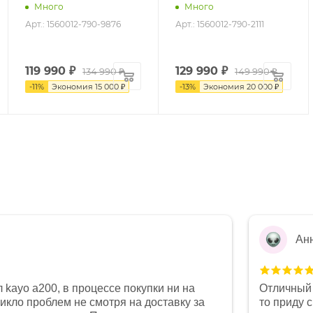
Много
Много
Арт.: 1560012-790-9876
Арт.: 1560012-790-2111
119 990
₽
129 990
₽
134 990 ₽
149 990 ₽
-
11
%
Экономия
15 000 ₽
-
13
%
Экономия
20 000 ₽
Ан
 kayo a200, в процессе покупки ни на
Отличный 
никло проблем не смотря на доставку за
то приду 