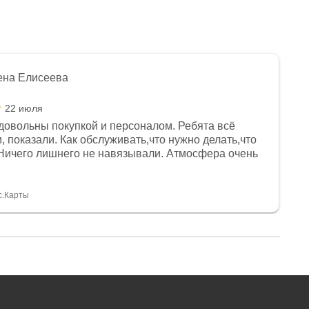
ена Елисеева
22 июля
довольны покупкой и персоналом. Ребята всё
, показали. Как обслуживать,что нужно делать,что
Ничего лишнего не навязывали. Атмосфера очень
я, помогли с доставкой. Сам аппарат так же
 устроил нас, нашли именно то, что хотел P. S
спасибо Дмитрию, за клиентоориентированность и
с.Карты