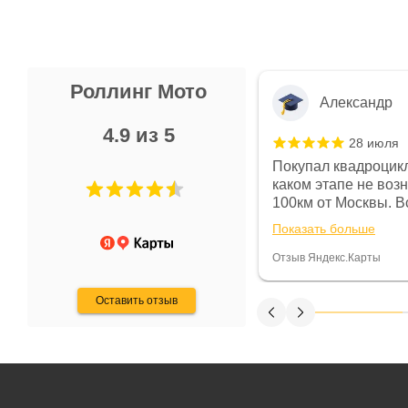
Роллинг Мото
Александр
4.9 из 5
28 июля
 в магазине чисто, цены везде
Покупал квадроцикл
огут. Не понравились условия
каком этапе не воз
предоплата и дают только на год)
100км от Москвы. Вс
ают что человек купит и
спидометре всегда 
Показать больше
некому.
постоянно были на 
Считаю, что это гов
Отзыв Яндекс.Карты
получения денег, ч
Оставить отзыв