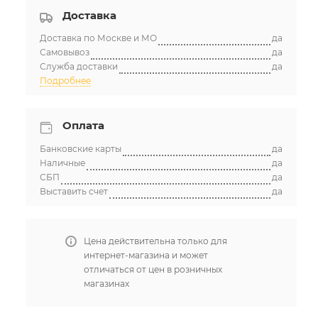
Доставка
Доставка по Москве и МО
да
Самовывоз
да
Служба доставки
да
Подробнее
Оплата
Банковские карты
да
Наличные
да
СБП
да
Выставить счет
да
Цена действительна только для
интернет-магазина и может
отличаться от цен в розничных
магазинах