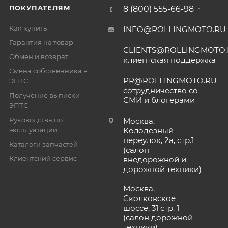
ПОКУПАТЕЛЯМ
8 (800) 555-66-98
Как купить
INFO@ROLLINGMOTO.RU
Гарантия на товар
CLIENTS@ROLLINGMOTO
Обмен и возврат
клиентская поддержка
Смена собственника в
PR@ROLLINGMOTO.RU
ЭПТС
сотрудничество со
Получение выписки
СМИ и блогерами
ЭПТС
Руководства по
Москва,
эксплуатации
Колодезный
переулок, 2а, стр.1
Каталоги запчастей
(салон
Клиентский сервис
внедорожной и
дорожной техники)
Москва,
Сколковское
шоссе, 31 стр. 1
(салон дорожной
техники)