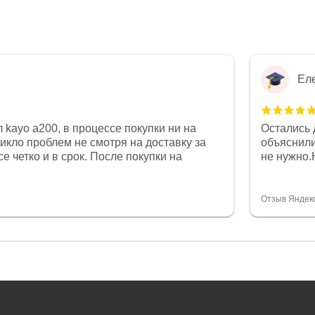
Ел
 kayo a200, в процессе покупки ни на
Остались 
никло проблем не смотря на доставку за
объяснили
е четко и в срок. После покупки на
не нужно.
был 0, при этом представители магазина
комфортна
связи и в итоге проблема была решена.
полностью
орит о небезразличии к клиенту после
огромное 
Отзыв Яндек
то на сегодняшний день редкость.
терпение