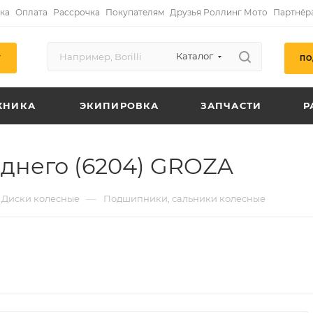
ка
Оплата
Рассрочка
Покупателям
Друзья Роллинг Мото
Партнёр
Каталог
ПО
Г
ХНИКА
ЭКИПИРОВКА
ЗАПЧАСТИ
Р
днего (6204) GROZA
—
Диски колесные
Подшипники, сальники колесные