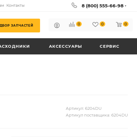
8 (800) 555-66-98
ам
Контакты
0
0
0
ДБОР ЗАПЧАСТЕЙ
АСХОДНИКИ
АКСЕССУАРЫ
СЕРВИС
Артикул:
6204DU
Артикул поставщика:
6204DU