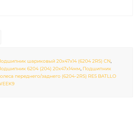
одшипник шариковый 20х47х14 (6204 2RS) CN
,
одшипник 6204 (204) 20x47x14мм
,
Подшипник
олеса переднего/заднего (6204-2RS) RE5 BATLLO
WEEK9