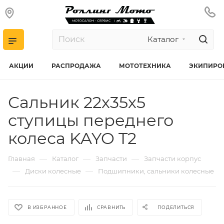
Каталог
АКЦИИ
РАСПРОДАЖА
МОТОТЕХНИКА
ЭКИПИРО
Сальник 22х35х5
ступицы переднего
колеса KAYO T2
—
—
—
Главная
Каталог
Запчасти
Запчасти корпус
—
—
Диски колесные
Подшипники, сальники колесные
В ИЗБРАННОЕ
СРАВНИТЬ
ПОДЕЛИТЬСЯ